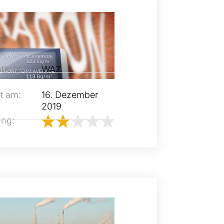
tlicht
WAZ
t am:
16. Dezember
2019
ung: