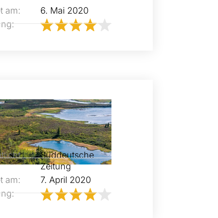
t am:
6. Mai 2020
ung:
tlicht
Süddeutsche
Zeitung
t am:
7. April 2020
ung: