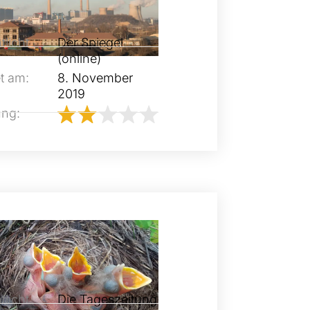
tlicht
Der Spiegel
(online)
t am:
8. November
2019
ung:
tlicht
Die Tageszeitung