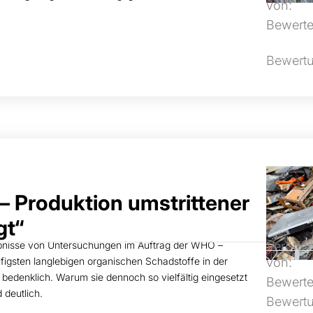
von:
Bewerte
Bewert
– Produktion umstrittener
gt“
ebnisse von Untersuchungen im Auftrag der WHO –
Veröffen
figsten langlebigen organischen Schadstoffe in der
von:
h bedenklich. Warum sie dennoch so vielfältig eingesetzt
Bewerte
 deutlich.
Bewert