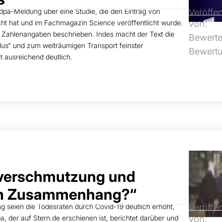
 dpa-Meldung über eine Studie, die den Eintrag von
Veröffen
cht hat und im Fachmagazin Science veröffentlicht wurde.
von:
 Zahlenangaben beschrieben. Indes macht der Text die
Bewerte
lus“ und zum weiträumigen Transport feinster
Bewert
t ausreichend deutlich.
tverschmutzung und
Ein Zusammenhang?“
g seien die Todesraten durch Covid-19 deutlich erhöht,
Veröffen
a, der auf Stern.de erschienen ist, berichtet darüber und
von: