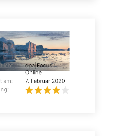
tlicht
dpa|Focus
Online
t am:
7. Februar 2020
ung: