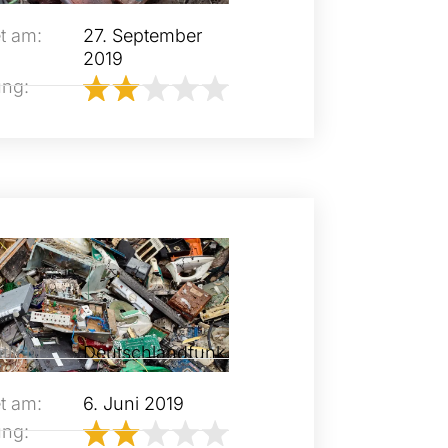
t am:
27. September
2019
ung:
tlicht
Deutschlandfunk
t am:
6. Juni 2019
ung: