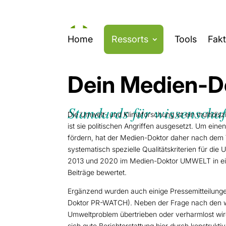
Home
Ressorts
Tools
Fak
Dein Medien-D
Standards für wissenschaf
Die Umwelt- und Klimaforschung ist ein multidisz
ist sie politischen Angriffen ausgesetzt. Um ei
fördern, hat der Medien-Doktor daher nach dem 
systematisch spezielle Qualitätskriterien für di
2013 und 2020 im Medien-Doktor UMWELT in ein
Beiträge bewertet.
Ergänzend wurden auch einige Pressemitteilung
Doktor PR-WATCH). Neben der Frage nach den wi
Umweltproblem übertrieben oder verharmlost wird 
sich gute Berichterstattung hier durch konstrukti