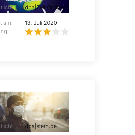
tlicht
dpa|Zeit Online
t am:
13. Juli 2020
ung:
tlicht
dpa|stern.de