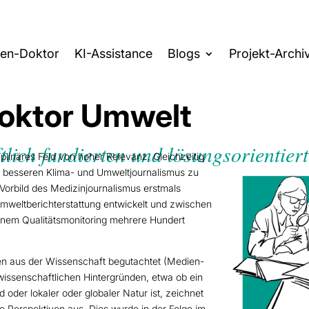
ten-Doktor
KI-Assistance
Blogs
Projekt-Archi
oktor Umwelt
tlich fundierten und lösungsorientie
iplinäres Feld von hoher Relevanz. Gleichzeitig
nen besseren Klima- und Umweltjournalismus zu
Vorbild des Medizinjournalismus erstmals
e Umweltberichterstattung entwickelt und zwischen
em Qualitätsmonitoring mehrere Hundert
en aus der Wissenschaft begutachtet (Medien-
ssenschaftlichen Hintergründen, etwa ob ein
oder lokaler oder globaler Natur ist, zeichnet
ve Perspektiven aus. Dies wurde in der Folge im