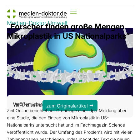
Medien-Doktor Umwelt
„Forscher finden große Mengen
Mikroplastik in US Nationalparks“
Veröffentlicht von: dpa|Zeit Online
Von uns bewertet am 13. Juli 2020
zum Originalartikel
Zeit Online berichtet auf Grundlage einer dpa-Meldung über
eine Studie, die den Eintrag von Mikroplastik in US-
Nationalparks untersucht hat und im Fachmagazin Science
veröffentlicht wurde. Der Umfang des Problems wird mit vielen
Zahlenangaben beschrieben. Indes macht der Text die neuen