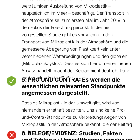
weiträumigen Ausbreitung von Mikroplastik –
hauptsächlich im Meer – beschäftigt. Der Transport in
der Atmosphäre sei zum ersten Mal im Jahr 2019 in
den Fokus der Forschung gerückt. In der hier
vorgestellten Studie geht es vor allem um den
Transport von Mikroplastik in der Atmosphäre und die
gemessene Ablagerung von Plastikpartikeln unter
verschiedenen Wetterbedingungen und den globalen
„Mikroplastikzyklus“. Dass es sich hier um einen neuen
Ansatz handelt, macht der Beitrag nicht deutlich. Daher
werten wir „nicht erfüllt“.

5. PRO UND CONTRA: Es werden die
wesentlichen relevanten Standpunkte
angemessen dargestellt.
Dass es Mikroplastik in der Umwelt gibt, wird von
niemandem ernsthaft bestritten. Uns sind keine Pro-
und-Contra-Standpunkte zu Verbreitungswegen von
Mikroplastik in der Atmosphäre bekannt, die der Beitrag
hätte darstellen müssen.

6. BELEGE/EVIDENZ: Studien, Fakten
und Zahlen zu Umweltthemen werden so