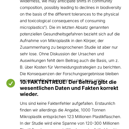
wilderness, we may anticipate shifts in community
composition, possibly leading to declines in biodiversity
on the basis of the different tolerances to the physical
and toxicological consequences of consuming
microplastics“). Die im letzten Absatz genannten
potenziellen Gesundheitsgefahren bezieht sich auf die
Aufnahme von Mikroplastik in den Körper, der
Zusammenhang zu besprochenen Studie ist aber nur
sehr lose. Ohne Diskussion der Ursachen und
Auswirkungen fehlt dem Beitrag auch die Basis, um z.
B. über Kosten für Vermeidungsstrategien zu berichten.
Die Konsequenzen der Forschungsergebnisse bleiben
insgesamt für die Leserinnen und Leser unklar.

10. FAKTENTREUE: Der Beitrag gibt die
wesentlichen Daten und Fakten korrekt
wieder.
Uns sind keine Faktenfehler aufgefallen. Erstaunlich
finden wir allerdings die Angabe, 1000 Tonnen
Mikroplastik entsprächen 123 Millionen Plastikflaschen.
In der Studie wird eine Spanne von 120-300 Millionen