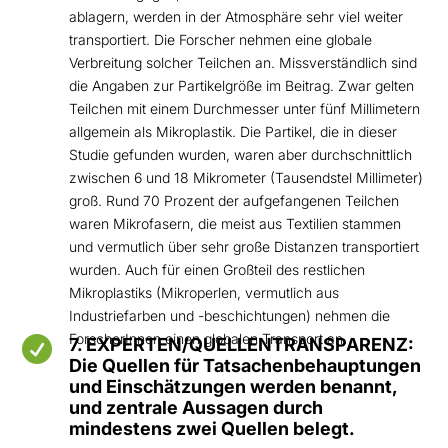
ablagern, werden in der Atmosphäre sehr viel weiter
transportiert. Die Forscher nehmen eine globale
Verbreitung solcher Teilchen an. Missverständlich sind
die Angaben zur Partikelgröße im Beitrag. Zwar gelten
Teilchen mit einem Durchmesser unter fünf Millimetern
allgemein als Mikroplastik. Die Partikel, die in dieser
Studie gefunden wurden, waren aber durchschnittlich
zwischen 6 und 18 Mikrometer (Tausendstel Millimeter)
groß. Rund 70 Prozent der aufgefangenen Teilchen
waren Mikrofasern, die meist aus Textilien stammen
und vermutlich über sehr große Distanzen transportiert
wurden. Auch für einen Großteil des restlichen
Mikroplastiks (Mikroperlen, vermutlich aus
Industriefarben und -beschichtungen) nehmen die
ForscherInnen einen globalen Transport an.

7. EXPERTEN/QUELLENTRANSPARENZ:
Die Quellen für Tatsachenbehauptungen
und Einschätzungen werden benannt,
und zentrale Aussagen durch
mindestens zwei Quellen belegt.