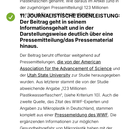
Plastikflaschen genannt. Wie daraus im Artikel (und in
der zugehörigen Pressemitteilung) 123 Millionen
wurden, ist für uns nicht nachvollziehbar.

11. JOURNALISTISCHE EIGENLEISTUNG:
Der Beitrag geht in seinem
Informationsgehalt und in der
Darstellungsweise deutlich über eine
Pressemitteilung/das Pressematerial
hinaus.
Der Beitrag beruht offenbar weitgehend auf
die von der American
Pressemitteilungen,
Association for the Advancement of Science
und
Utah State University
der
zur Studie herausgegeben
wurden. Aus letzterer stammt die von der Studie
abweichende Angabe „123 Millionen
Plastikwasserflaschen“, (siehe Kriterium 10). Auch die
zweite Quelle, das Zitat des WWF-Experten und
Angaben zu Mikroplastik in Deutschland, stammen
Pressemeldung des WWF
komplett aus einer
. Die
ergänzenden Informationen zur möglichen
Gesundheitsgefahr von Mikroplastik haben mit der