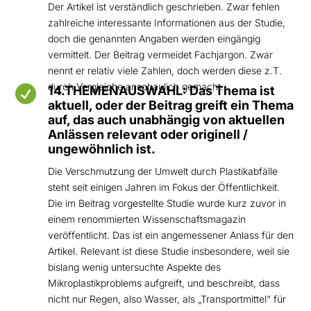
Der Artikel ist verständlich geschrieben. Zwar fehlen
zahlreiche interessante Informationen aus der Studie,
doch die genannten Angaben werden eingängig
vermittelt. Der Beitrag vermeidet Fachjargon. Zwar
nennt er relativ viele Zahlen, doch werden diese z.T.
durch Vergleiche anschaulich gemacht.

14.THEMENAUSWAHL: Das Thema ist
aktuell, oder der Beitrag greift ein Thema
auf, das auch unabhängig von aktuellen
Anlässen relevant oder originell /
ungewöhnlich ist.
Die Verschmutzung der Umwelt durch Plastikabfälle
steht seit einigen Jahren im Fokus der Öffentlichkeit.
Die im Beitrag vorgestellte Studie wurde kurz zuvor in
einem renommierten Wissenschaftsmagazin
veröffentlicht. Das ist ein angemessener Anlass für den
Artikel. Relevant ist diese Studie insbesondere, weil sie
bislang wenig untersuchte Aspekte des
Mikroplastikproblems aufgreift, und beschreibt, dass
nicht nur Regen, also Wasser, als „Transportmittel“ für