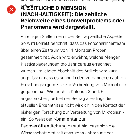
erfüllt“.

4. ZEITLICHE DIMENSION
(NACHHALTIGKEIT): Die zeitliche
Reichweite eines Umweltproblems oder
Phänomens wird dargestellt.
An einigen Stellen nennt der Beitrag zeitliche Aspekte.
So wird korrekt berichtet, dass das ForscherInnenteam
über einen Zeitraum von 14 Monaten Proben
gesammelt hat. Auch wird erwähnt, welche Mengen
Plastikablagerungen pro Jahr daraus errechnet
wurden. Im letzten Abschnitt des Artikels wird kurz
angerissen, dass es schon in den vergangenen Jahren
Forschungsergebnisse zur Verbreitung von Mikroplastik
gegeben hat. Wie auch in Kriterien 3 und, 6
angesprochen, ordnet der Beitrag allerdings die
aktuellen Erkenntnisse nicht wirklich in den Kontext der
bisherigen Forschung zur Verbreitung von Mikroplastik
Kommentar zur
ein. So weist der
Fachveröffentlichung
darauf hin, dass sich die
Wissenschaft erst seit etwa zehn Jahren mit der