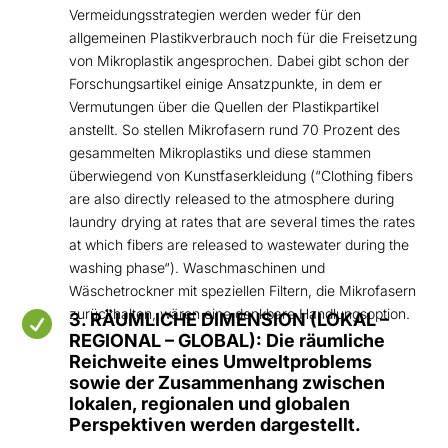
Vermeidungsstrategien werden weder für den
allgemeinen Plastikverbrauch noch für die Freisetzung
von Mikroplastik angesprochen. Dabei gibt schon der
Forschungsartikel einige Ansatzpunkte, in dem er
Vermutungen über die Quellen der Plastikpartikel
anstellt. So stellen Mikrofasern rund 70 Prozent des
gesammelten Mikroplastiks und diese stammen
überwiegend von Kunstfaserkleidung (“Clothing fibers
are also directly released to the atmosphere during
laundry drying at rates that are several times the rates
at which fibers are released to wastewater during the
washing phase“). Waschmaschinen und
Wäschetrockner mit speziellen Filtern, die Mikrofasern
zurückhalten, wären eine denkbare Handlungsoption.

3. RÄUMLICHE DIMENSION (LOKAL –
REGIONAL – GLOBAL): Die räumliche
Reichweite eines Umweltproblems
sowie der Zusammenhang zwischen
lokalen, regionalen und globalen
Perspektiven werden dargestellt.