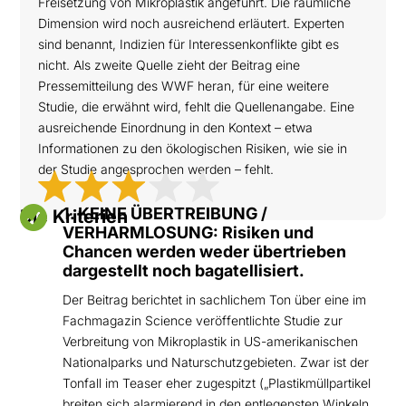
Freisetzung von Mikroplastik angeführt. Die räumliche
Dimension wird noch ausreichend erläutert. Experten
sind benannt, Indizien für Interessenkonflikte gibt es
nicht. Als zweite Quelle zieht der Beitrag eine
Pressemitteilung des WWF heran, für eine weitere
Studie, die erwähnt wird, fehlt die Quellenangabe. Eine
ausreichende Einordnung in den Kontext – etwa
Informationen zu den ökologischen Risiken, wie sie in
der Studie angesprochen werden – fehlt.

1. KEINE ÜBERTREIBUNG /
Die Kriterien
VERHARMLOSUNG: Risiken und
Chancen werden weder übertrieben
dargestellt noch bagatellisiert.
Der Beitrag berichtet in sachlichem Ton über eine im
Fachmagazin Science veröffentlichte Studie zur
Verbreitung von Mikroplastik in US-amerikanischen
Nationalparks und Naturschutzgebieten. Zwar ist der
Tonfall im Teaser eher zugespitzt („Plastikmüllpartikel
breiten sich alarmierend in den entlegensten Winkeln