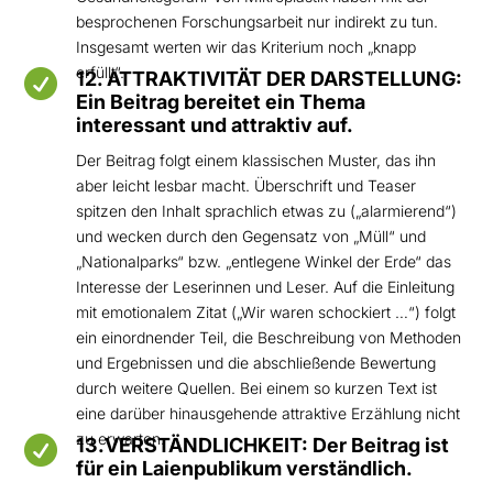
besprochenen Forschungsarbeit nur indirekt zu tun.
Insgesamt werten wir das Kriterium noch „knapp
erfüllt“.

12. ATTRAKTIVITÄT DER DARSTELLUNG:
Ein Beitrag bereitet ein Thema
interessant und attraktiv auf.
Der Beitrag folgt einem klassischen Muster, das ihn
aber leicht lesbar macht. Überschrift und Teaser
spitzen den Inhalt sprachlich etwas zu („alarmierend“)
und wecken durch den Gegensatz von „Müll“ und
„Nationalparks“ bzw. „entlegene Winkel der Erde“ das
Interesse der Leserinnen und Leser. Auf die Einleitung
mit emotionalem Zitat („Wir waren schockiert …“) folgt
ein einordnender Teil, die Beschreibung von Methoden
und Ergebnissen und die abschließende Bewertung
durch weitere Quellen. Bei einem so kurzen Text ist
eine darüber hinausgehende attraktive Erzählung nicht
zu erwarten.

13.VERSTÄNDLICHKEIT: Der Beitrag ist
für ein Laienpublikum verständlich.