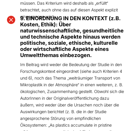
müssen. Das Kriterium wird deshalb als „erfüllt“
betrachtet, auch ohne das auf diesen Aspekt explizit
eingegangen wird.

9. EINORDNUNG IN DEN KONTEXT (z.B.
Kosten, Ethik): Über
naturwissenschaftliche, gesundheitliche
und technische Aspekte hinaus werden
politische, soziale, ethische, kulturelle
oder wirtschaftliche Aspekte eines
Umweltthemas einbezogen.
Im Beitrag wird weder die Bedeutung der Studie in den
Forschungskontext eingeordnet (siehe auch Kriterien 4
und 6), noch das Thema „weiträumiger Transport von
Mikroplastik in der Atmosphäre“ in einen weiteren, z. B.
ökologischen, Zusammenhang gestellt. Obwohl sich die
AutorInnen in der Originalveröffentlichung dazu
äußern, wird weder über die Ursachen noch über die
Auswirkungen berichtet (z. B. die in der Studie
angesprochene Störung von empfindlichen
Ökosystemen: „As plastics accumulate in pristine