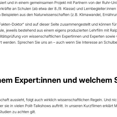
siert und in einem gemeinsamen Projekt mit Partnern von der Ruhr-Uni
hrkräfte an Schulen (ab etwa der 8./9. Klasse) und Lernbegleiter:inne
eispielen aus den Naturwissenschaften (z.B. Klimawandel, Ernährung
Fakten-Doktor“ sind auf dieser Seite zusammengestellt und können fü
e, jeweils bestehend aus einem eigens produzierten Lehrfilm mit Ralp
ilitätsprüfung von wissenschaftlichen Expertinnen und Experten sowie v
ert werden. Sprechen Sie uns an – auch wenn Sie Interesse an Schulb
hem Expert:innen und welchem 
chaft aussieht, folgt auch wirklich wissenschaftlichen Regeln. Und nich
er sie in vielen Polit-Talkshows auftritt. In unseren Kurzfilmen erklä
udien zu achten gilt.