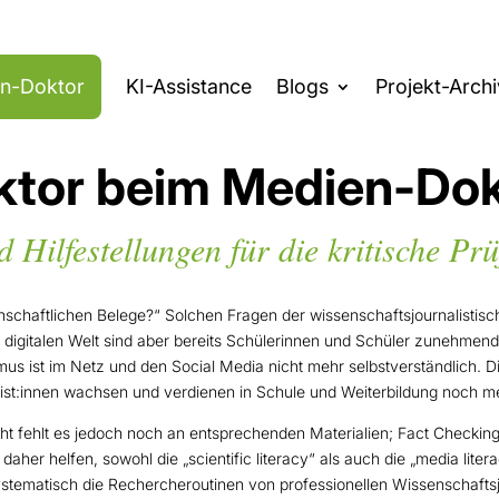
en-Doktor
KI-Assistance
Blogs
Projekt-Archi
ktor beim Medien-Dok
d Hilfestellungen für die kritische Pr
enschaftlichen Belege?“ Solchen Fragen der wissenschaftsjournalisti
r digitalen Welt sind aber bereits Schülerinnen und Schüler zunehmend
ismus ist im Netz und den Social Media nicht mehr selbstverständlich.
st:innen wachsen und verdienen in Schule und Weiterbildung noch m
icht fehlt es jedoch noch an entsprechenden Materialien; Fact Checki
daher helfen, sowohl die „scientific literacy“ als auch die „media lite
ematisch die Rechercheroutinen von professionellen Wissenschaftsjou