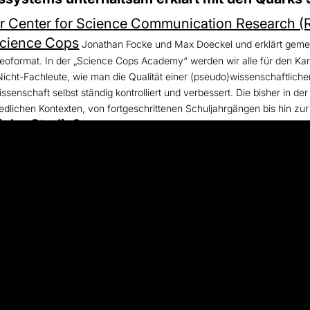
r Center for Science Communication Research (
cience Cops
Jonathan Focke und Max Doeckel und erklärt gemei
deoformat. In der „Science Cops Academy“ werden wir alle für den K
 Nicht-Fachleute, wie man die Qualität einer (pseudo)wissenschaftlic
ssenschaft selbst ständig kontrolliert und verbessert. Die bisher in 
hiedlichen Kontexten, von fortgeschrittenen Schuljahrgängen bis hin z
iche Studie?