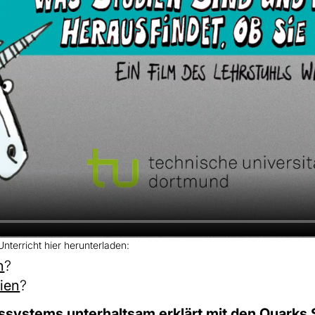
nterricht hier herunterladen:
n
?
ien
?
ssystems unterhaltsam erklärt mit den Quarks