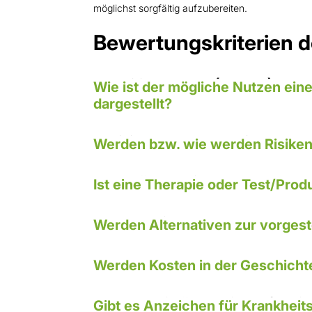
möglichst sorgfältig aufzubereiten.
Bewertungskriterien 
1. Positive Effekte (Nutzen)
Wie ist der mögliche Nutzen eine
dargestellt?
2. Risiken und Nebenwirkungen
Werden bzw. wie werden Risiken
3. Verfügbarkeit
Ist eine Therapie oder Test/Prod
4. Alternativen
Werden Alternativen zur vorgest
5. Kosten
Werden Kosten in der Geschich
6. Krankheitsübertreibung/-erfi
Gibt es Anzeichen für Krankhei