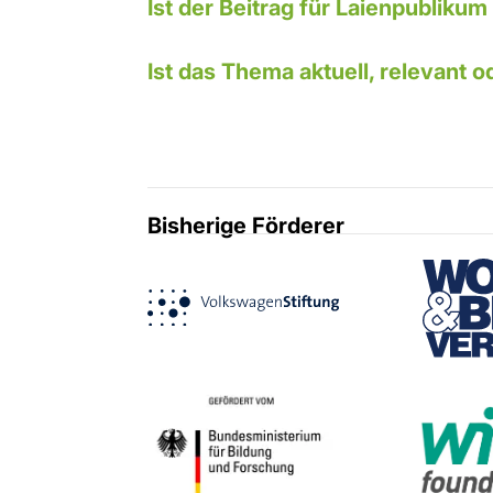
14. Verständlichkeit
Ist der Beitrag für Laienpublikum
15. Themenauswahl
Ist das Thema aktuell, relevant od
Bisherige Förderer