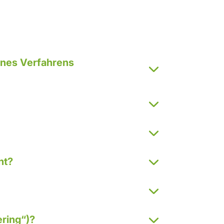
eines Verfahrens
nt?
ring“)?