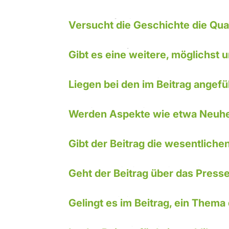
7. Belege/Evidenz
Versucht die Geschichte die Qua
8. Experten/Quellentransparenz
Gibt es eine weitere, möglichst
9. Interessenkonflikte
Liegen bei den im Beitrag angefü
10. Einordnung in den Kontext
Werden Aspekte wie etwa Neuhei
11. Faktentreue
Gibt der Beitrag die wesentliche
12. Journalistische Eigenleistun
Geht der Beitrag über das Press
13. Attraktivität der Darstellung
Gelingt es im Beitrag, ein Thema 