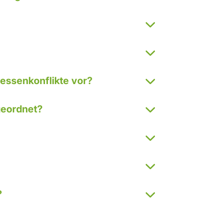
ressenkonflikte vor?
geordnet?
?