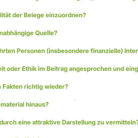
lität der Belege einzuordnen?
 unabhängige Quelle?
hrten Personen (insbesondere finanzielle) Inte
t oder Ethik im Beitrag angesprochen und ein
n Fakten richtig wieder?
g (mehr als Pressematerial)
ematerial hinaus?
durch eine attraktive Darstellung zu vermitteln