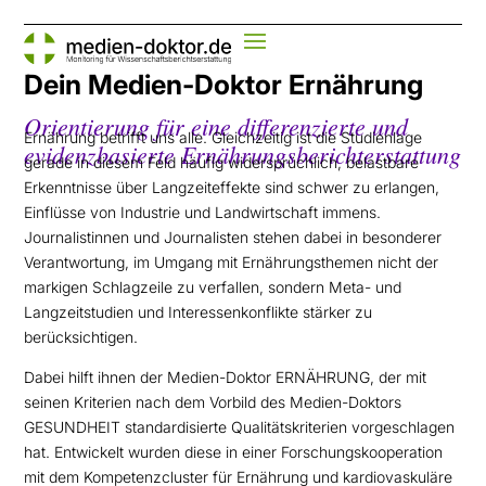
Dein Medien-Doktor Ernährung
Orientierung für eine differenzierte und
Ernährung betrifft uns alle. Gleichzeitig ist die Studienlage
evidenzbasierte Ernährungsberichterstattung
gerade in diesem Feld häufig widersprüchlich, belastbare
Erkenntnisse über Langzeiteffekte sind schwer zu erlangen,
Einflüsse von Industrie und Landwirtschaft immens.
Journalistinnen und Journalisten stehen dabei in besonderer
Verantwortung, im Umgang mit Ernährungsthemen nicht der
markigen Schlagzeile zu verfallen, sondern Meta- und
Langzeitstudien und Interessenkonflikte stärker zu
berücksichtigen.
Dabei hilft ihnen der Medien-Doktor ERNÄHRUNG, der mit
seinen Kriterien nach dem Vorbild des Medien-Doktors
GESUNDHEIT standardisierte Qualitätskriterien vorgeschlagen
hat. Entwickelt wurden diese in einer Forschungskooperation
mit dem Kompetenzcluster für Ernährung und kardiovaskuläre