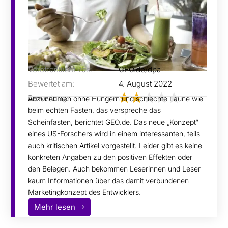
Veröffentlicht von:
GEO.de/dpa
Bewertet am:
4. August 2022
Bewertung:
Abzunehmen ohne Hungern und schlechte Laune wie
beim echten Fasten, das verspreche das
Scheinfasten, berichtet GEO.de. Das neue „Konzept“
eines US-Forschers wird in einem interessanten, teils
auch kritischen Artikel vorgestellt. Leider gibt es keine
konkreten Angaben zu den positiven Effekten oder
den Belegen. Auch bekommen Leserinnen und Leser
kaum Informationen über das damit verbundenen
Marketingkonzept des Entwicklers.
Mehr lesen