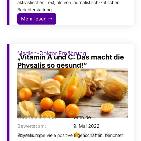
aktivistischen Text, als von journalistisch-kritischer
Berichterstattung.
Mehr lesen
Medien-Doktor Ernährung
„Vitamin A und C: Das macht die
Physalis so gesund!“
Veröffentlicht von:
wmn.de
Bewertet am:
9. Mai 2022
Bewertung:
Physalis habe viele positive Eigenschaften, berichtet