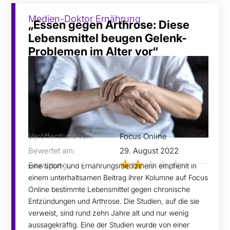
Medien-Doktor Ernährung
„Essen gegen Arthrose: Diese
Lebensmittel beugen Gelenk-
Problemen im Alter vor“
Veröffentlicht von:
Focus Online
Bewertet am:
29. August 2022
Bewertung:
Eine Sport- und Ernährungsmedizinerin empfiehlt in
einem unterhaltsamen Beitrag ihrer Kolumne auf Focus
Online bestimmte Lebensmittel gegen chronische
Entzündungen und Arthrose. Die Studien, auf die sie
verweist, sind rund zehn Jahre alt und nur wenig
aussagekräftig. Eine der Studien wurde von einer