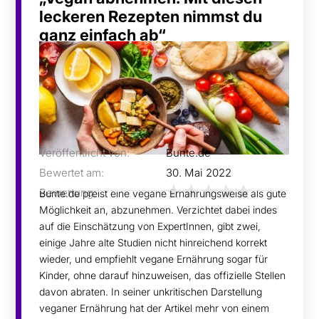
leckeren Rezepten nimmst du
ganz einfach ab“
Veröffentlicht von:
Bunte.de
Bewertet am:
30. Mai 2022
Bewertung:
Bunte.de preist eine vegane Ernährungsweise als gute
Möglichkeit an, abzunehmen. Verzichtet dabei indes
auf die Einschätzung von ExpertInnen, gibt zwei,
einige Jahre alte Studien nicht hinreichend korrekt
wieder, und empfiehlt vegane Ernährung sogar für
Kinder, ohne darauf hinzuweisen, das offizielle Stellen
davon abraten. In seiner unkritischen Darstellung
veganer Ernährung hat der Artikel mehr von einem