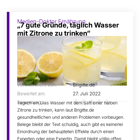
Medien-Doktor Ernährung
„7 gute Gründe, täglich Wasser
mit Zitrone zu trinken“
Veröffentlicht von:
Brigitte.de
Bewertet am:
27. Juli 2022
Bewertung:
Täglich ein Glas Wasser mit dem Saft einer halben
Zitrone zu trinken, kann laut Brigitte.de
gesundheitlichen und anderen Problemen vorbeugen.
Belege bleibt der Text schuldig, auch gibt es keinerlei
Einordnung der behaupteten Effekte durch einen
Experten oder eine Expertin. Damit bleibt völlig offen,