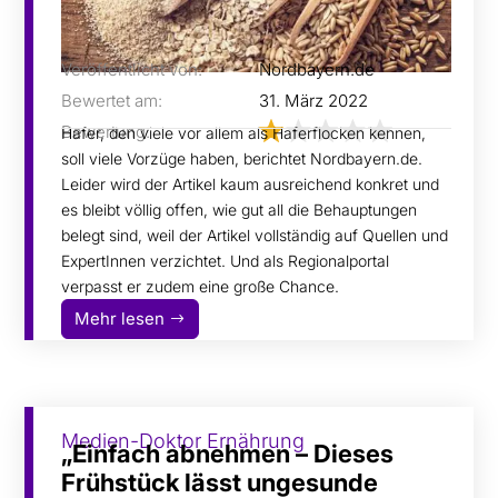
Veröffentlicht von:
Nordbayern.de
Bewertet am:
31. März 2022
Bewertung:
Hafer, den viele vor allem als Haferflocken kennen,
soll viele Vorzüge haben, berichtet Nordbayern.de.
Leider wird der Artikel kaum ausreichend konkret und
es bleibt völlig offen, wie gut all die Behauptungen
belegt sind, weil der Artikel vollständig auf Quellen und
ExpertInnen verzichtet. Und als Regionalportal
verpasst er zudem eine große Chance.
Mehr lesen
Medien-Doktor Ernährung
„Einfach abnehmen – Dieses
Frühstück lässt ungesunde