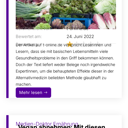
Veröffentlicht von:
t-online.de
Bewertet am:
24. Juni 2022
Bewertung:
Der Artikel auf t-online.de verspricht Leserinnen und
Lesern, dass sie mit basischen Lebensmitteln viele
Gesundheitsprobleme in den Griff bekommen können.
Doch der Text liefert weder Belege noch irgendwelche
ExpertInnen, um die behaupteten Effekte dieser in der
Alternativmedizin beliebten Methode glaubhaft zu
machen.
Mehr lesen
Medien-Doktor Ernährung
„Vegan abnehmen: Mit diesen