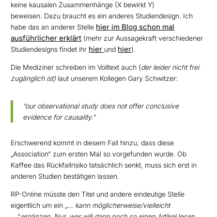
keine kausalen Zusammenhänge (X bewirkt Y)
beweisen. Dazu braucht es ein anderes Studiendesign. Ich
hier im Blog schon mal
habe das an anderer Stelle
ausführlicher erklärt
(mehr zur Aussagekraft verschiedener
hier
hier
Studiendesigns findet ihr
und
).
Die Mediziner schreiben im Volltext auch (
der leider nicht frei
zugänglich ist)
laut unserem Kollegen Gary Schwitzer:
“our observational study does not offer conclusive
evidence for causality.”
Erschwerend kommt in diesem Fall hinzu, dass diese
„Association“ zum ersten Mal so vorgefunden wurde. Ob
Kaffee das Rückfallrisiko tatsächlich senkt, muss sich erst in
anderen Studien bestätigen lassen.
RP-Online müsste den Titel und andere eindeutige Stelle
eigentlich um ein
„… kann möglicherweise/vielleicht
…“
ergänzen. Nur, wer will dann noch so einen Artikel lesen.