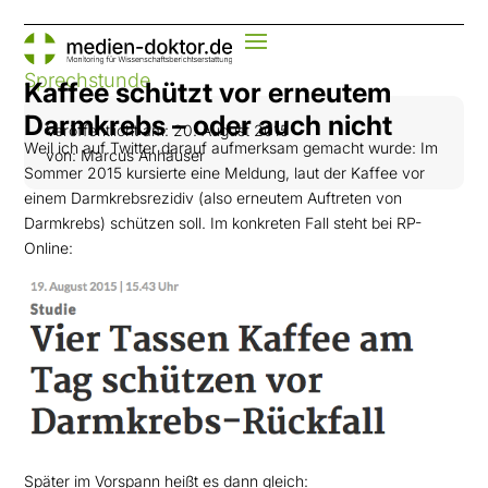
Sprechstunde
Kaffee schützt vor erneutem
Darmkrebs – oder auch nicht
Veröffentlicht am: 20. August 2015
Weil ich auf Twitter darauf aufmerksam gemacht wurde: Im
von: Marcus Anhäuser
Sommer 2015 kursierte eine Meldung, laut der Kaffee vor
einem Darmkrebsrezidiv (also erneutem Auftreten von
Darmkrebs) schützen soll. Im konkreten Fall steht bei RP-
Online:
Später im Vorspann heißt es dann gleich: