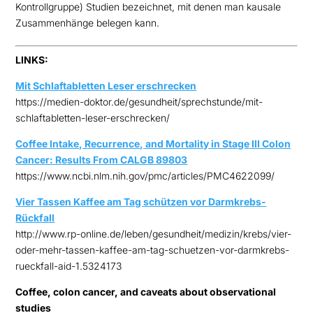
Kontrollgruppe) Studien bezeichnet, mit denen man kausale
Zusammenhänge belegen kann.
LINKS:
Mit Schlaftabletten Leser erschrecken
https://medien-doktor.de/gesundheit/sprechstunde/mit-
schlaftabletten-leser-erschrecken/
Coffee Intake, Recurrence, and Mortality in Stage III Colon
Cancer: Results From CALGB 89803
https://www.ncbi.nlm.nih.gov/pmc/articles/PMC4622099/
Vier Tassen Kaffee am Tag schützen vor Darmkrebs-
Rückfall
http://www.rp-online.de/leben/gesundheit/medizin/krebs/vier-
oder-mehr-tassen-kaffee-am-tag-schuetzen-vor-darmkrebs-
rueckfall-aid-1.5324173
Coffee, colon cancer, and caveats about observational
studies