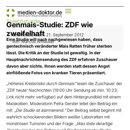
Sprechstunde
Genmais-Studie: ZDF wie
zweifelhaft
Veröffentlicht am: 21. September 2012
Eine Studie will nach nachgewiesen haben, dass
von: Marcus Anhäuser
gentechnisch veränderter Mais Ratten früher
sterben
lässt. Die Kritik an der Studie ist gewaltig. In der
Hauptnachrichtensendung des ZDF
erfahren Zuschauer
davon aber nichts. Ihnen werden statt dessen Angst
einflößende Fotos von
kranken Tieren präsentiert.
„
Höheres Krebsrisiko durch Genmais
“
lesen die Zuschauer der
‚ZDF heute’ Nachrichten (
19:00 Uhr
Sendung ab min. 10:23;
Link nicht mehr verfügbar
) auf dem Hintergrundbild mit einem
Maiskolben. Moderatorin Petra Gerster
leitet den Beitrag ein
mit:
„
Die Studie ist alarmierend
.“
Der Beitrag selbst beginnt mit
wahrlich
schockierenden Bildern weißer Laborratten mit
monströsen Tumoren und der Frage:
„Was löste
derartige