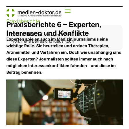
Praxisberichte
Praxisberichte 6 – Experten,
Interessen und Konflikte
Veröffentlicht am: 19. Juni 2012
Experten spielen auch im Medizinjournalismus eine
von: Irene Berres und Klaus Koch
wichtige Rolle. Sie beurteilen und ordnen Therapien,
Arzneimittel und Verfahren ein. Doch wie unabhängig sind
diese Experten? Journalisten sollten immer auch nach
möglichen Interessenkonflikten fahnden – und diese im
Beitrag benennen.