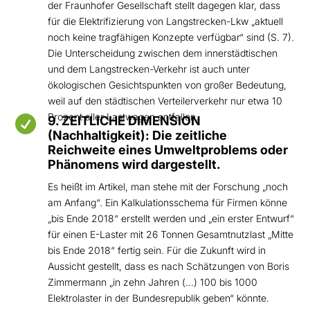
der Fraunhofer Gesellschaft stellt dagegen klar, dass
für die Elektrifizierung von Langstrecken-Lkw „aktuell
noch keine tragfähigen Konzepte verfügbar“ sind (S. 7).
Die Unterscheidung zwischen dem innerstädtischen
und dem Langstrecken-Verkehr ist auch unter
ökologischen Gesichtspunkten von großer Bedeutung,
weil auf den städtischen Verteilerverkehr nur etwa 10
Prozent aller Lastwagen entfallen.

9. ZEITLICHE DIMENSION
(Nachhaltigkeit): Die zeitliche
Reichweite eines Umweltproblems oder
Phänomens wird dargestellt.
Es heißt im Artikel, man stehe mit der Forschung „noch
am Anfang“. Ein Kalkulationsschema für Firmen könne
„bis Ende 2018“ erstellt werden und „ein erster Entwurf“
für einen E-Laster mit 26 Tonnen Gesamtnutzlast „Mitte
bis Ende 2018“ fertig sein. Für die Zukunft wird in
Aussicht gestellt, dass es nach Schätzungen von Boris
Zimmermann „in zehn Jahren (…) 100 bis 1000
Elektrolaster in der Bundesrepublik geben“ könnte.