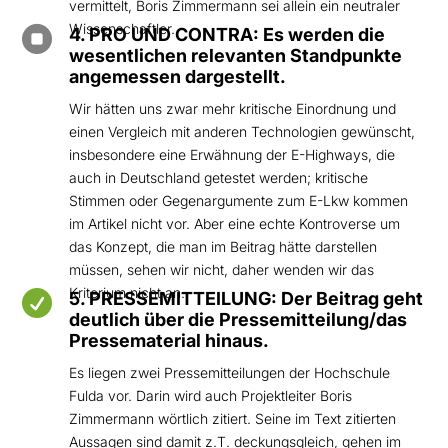
vermittelt, Boris Zimmermann sei allein ein neutraler
Wissenschaftler.

4. PRO UND CONTRA: Es werden die
wesentlichen relevanten Standpunkte
angemessen dargestellt.
Wir hätten uns zwar mehr kritische Einordnung und
einen Vergleich mit anderen Technologien gewünscht,
insbesondere eine Erwähnung der E-Highways, die
auch in Deutschland getestet werden; kritische
Stimmen oder Gegenargumente zum E-Lkw kommen
im Artikel nicht vor. Aber eine echte Kontroverse um
das Konzept, die man im Beitrag hätte darstellen
müssen, sehen wir nicht, daher wenden wir das
Kriterium nicht an.

5. PRESSEMITTEILUNG: Der Beitrag geht
deutlich über die Pressemitteilung/das
Pressematerial hinaus.
Es liegen zwei Pressemitteilungen der Hochschule
Fulda vor. Darin wird auch Projektleiter Boris
Zimmermann wörtlich zitiert. Seine im Text zitierten
Aussagen sind damit z.T. deckungsgleich, gehen im