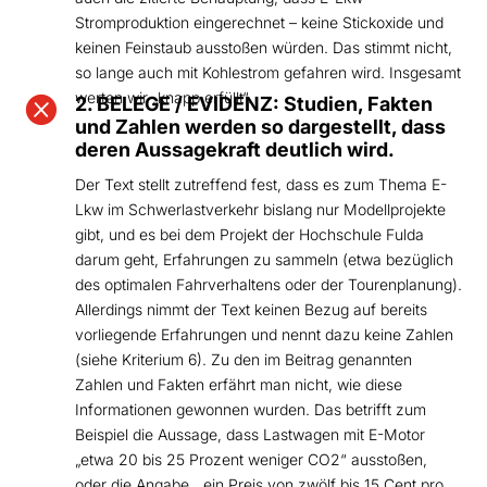
Stromproduktion eingerechnet – keine Stickoxide und
keinen Feinstaub ausstoßen würden. Das stimmt nicht,
so lange auch mit Kohlestrom gefahren wird. Insgesamt
werten wir „knapp erfüllt“.

2. BELEGE / EVIDENZ: Studien, Fakten
und Zahlen werden so dargestellt, dass
deren Aussagekraft deutlich wird.
Der Text stellt zutreffend fest, dass es zum Thema E-
Lkw im Schwerlastverkehr bislang nur Modellprojekte
gibt, und es bei dem Projekt der Hochschule Fulda
darum geht, Erfahrungen zu sammeln (etwa bezüglich
des optimalen Fahrverhaltens oder der Tourenplanung).
Allerdings nimmt der Text keinen Bezug auf bereits
vorliegende Erfahrungen und nennt dazu keine Zahlen
(siehe Kriterium 6). Zu den im Beitrag genannten
Zahlen und Fakten erfährt man nicht, wie diese
Informationen gewonnen wurden. Das betrifft zum
Beispiel die Aussage, dass Lastwagen mit E-Motor
„etwa 20 bis 25 Prozent weniger CO2“ ausstoßen,
oder die Angabe, „ein Preis von zwölf bis 15 Cent pro