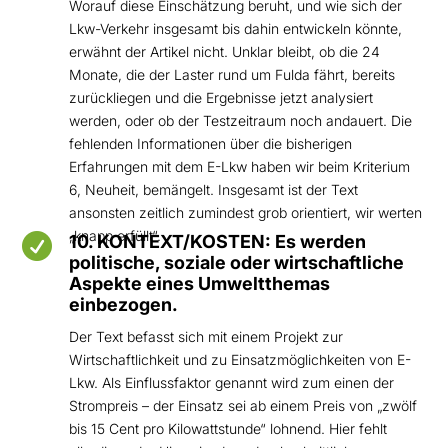
Worauf diese Einschätzung beruht, und wie sich der
Lkw-Verkehr insgesamt bis dahin entwickeln könnte,
erwähnt der Artikel nicht. Unklar bleibt, ob die 24
Monate, die der Laster rund um Fulda fährt, bereits
zurückliegen und die Ergebnisse jetzt analysiert
werden, oder ob der Testzeitraum noch andauert. Die
fehlenden Informationen über die bisherigen
Erfahrungen mit dem E-Lkw haben wir beim Kriterium
6, Neuheit, bemängelt. Insgesamt ist der Text
ansonsten zeitlich zumindest grob orientiert, wir werten
„knapp erfüllt“.

10. KONTEXT/KOSTEN: Es werden
politische, soziale oder wirtschaftliche
Aspekte eines Umweltthemas
einbezogen.
Der Text befasst sich mit einem Projekt zur
Wirtschaftlichkeit und zu Einsatzmöglichkeiten von E-
Lkw. Als Einflussfaktor genannt wird zum einen der
Strompreis – der Einsatz sei ab einem Preis von „zwölf
bis 15 Cent pro Kilowattstunde“ lohnend. Hier fehlt