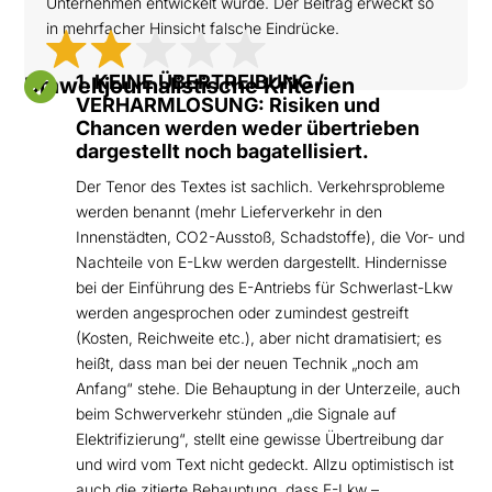
Unternehmen entwickelt wurde. Der Beitrag erweckt so
in mehrfacher Hinsicht falsche Eindrücke.

1. KEINE ÜBERTREIBUNG /
Umweltjournalistische Kriterien
VERHARMLOSUNG: Risiken und
Chancen werden weder übertrieben
dargestellt noch bagatellisiert.
Der Tenor des Textes ist sachlich. Verkehrsprobleme
werden benannt (mehr Lieferverkehr in den
Innenstädten, CO2-Ausstoß, Schadstoffe), die Vor- und
Nachteile von E-Lkw werden dargestellt. Hindernisse
bei der Einführung des E-Antriebs für Schwerlast-Lkw
werden angesprochen oder zumindest gestreift
(Kosten, Reichweite etc.), aber nicht dramatisiert; es
heißt, dass man bei der neuen Technik „noch am
Anfang“ stehe. Die Behauptung in der Unterzeile, auch
beim Schwerverkehr stünden „die Signale auf
Elektrifizierung“, stellt eine gewisse Übertreibung dar
und wird vom Text nicht gedeckt. Allzu optimistisch ist
auch die zitierte Behauptung, dass E-Lkw –