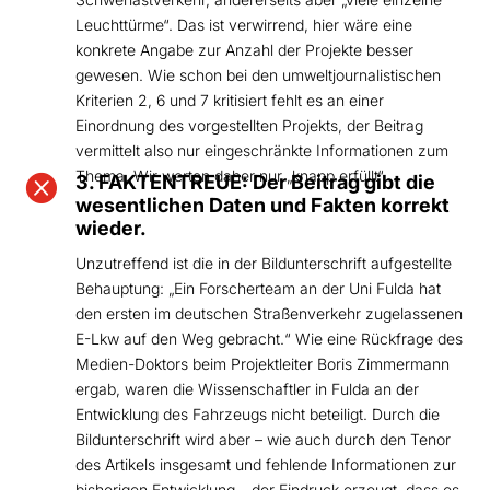
Leuchttürme“. Das ist verwirrend, hier wäre eine
konkrete Angabe zur Anzahl der Projekte besser
gewesen. Wie schon bei den umweltjournalistischen
Kriterien 2, 6 und 7 kritisiert fehlt es an einer
Einordnung des vorgestellten Projekts, der Beitrag
vermittelt also nur eingeschränkte Informationen zum
Thema. Wir werten daher nur „knapp erfüllt“.

3. FAKTENTREUE: Der Beitrag gibt die
wesentlichen Daten und Fakten korrekt
wieder.
Unzutreffend ist die in der Bildunterschrift aufgestellte
Behauptung: „Ein Forscherteam an der Uni Fulda hat
den ersten im deutschen Straßenverkehr zugelassenen
E-Lkw auf den Weg gebracht.“ Wie eine Rückfrage des
Medien-Doktors beim Projektleiter Boris Zimmermann
ergab, waren die Wissenschaftler in Fulda an der
Entwicklung des Fahrzeugs nicht beteiligt. Durch die
Bildunterschrift wird aber – wie auch durch den Tenor
des Artikels insgesamt und fehlende Informationen zur
bisherigen Entwicklung – der Eindruck erzeugt, dass es