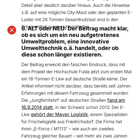
Detail aber deutlich darüber hinaus. Auch die Hinweise
z.B. auf eine mögliche City-Maut oder den geplanten E-
Laster mit 26 Tonnen Gesamtnutzlast sind in den
Pressemitteilungen nicht enthalten.

6. ALT oder NEU: Der Beitrag macht klar,
ob es sich um ein neu aufgetretenes
Umweltproblem, eine innovative
Umwelttechnik o.ä. handelt, oder ob
diese schon länger existieren.
Der Beitrag erweckt den falschen Eindruck, dass mit
dem Projekt der Hochschule Fulda jetzt zum ersten Mal
ein 18-Tonnen-E-Lkw auf deutsche Straße käme. Der
Artikel informiert nicht darüber, dass bereits seit Jahren
Erfahrungen mit diesem Fahrzeug gesammelt wurden.
fand am
Die „Jungfernfahrt“ auf deutschen Straßen
16.9.2014 statt
, in der Schweiz schon 2013. Der E-
gehört der Meyer Logistik
Lkw
, einem Spezialisten
für Frischelogistik aus Friedrichsdorf. Die Firma hat
ihren „E-Force / M1113“ – wie auch ein zweites
Fahrzeug gleicher Bauart – seit mehr als zwei Jahren