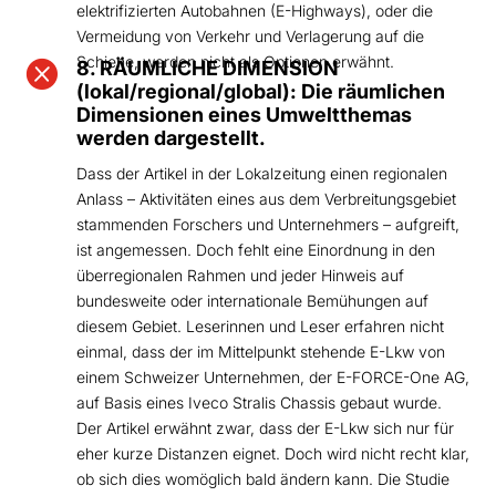
elektrifizierten Autobahnen (E-Highways), oder die
Vermeidung von Verkehr und Verlagerung auf die
Schiene, werden nicht als Optionen erwähnt.

8. RÄUMLICHE DIMENSION
(lokal/regional/global): Die räumlichen
Dimensionen eines Umweltthemas
werden dargestellt.
Dass der Artikel in der Lokalzeitung einen regionalen
Anlass – Aktivitäten eines aus dem Verbreitungsgebiet
stammenden Forschers und Unternehmers – aufgreift,
ist angemessen. Doch fehlt eine Einordnung in den
überregionalen Rahmen und jeder Hinweis auf
bundesweite oder internationale Bemühungen auf
diesem Gebiet. Leserinnen und Leser erfahren nicht
einmal, dass der im Mittelpunkt stehende E-Lkw von
einem Schweizer Unternehmen, der E-FORCE-One AG,
auf Basis eines Iveco Stralis Chassis gebaut wurde.
Der Artikel erwähnt zwar, dass der E-Lkw sich nur für
eher kurze Distanzen eignet. Doch wird nicht recht klar,
ob sich dies womöglich bald ändern kann. Die Studie