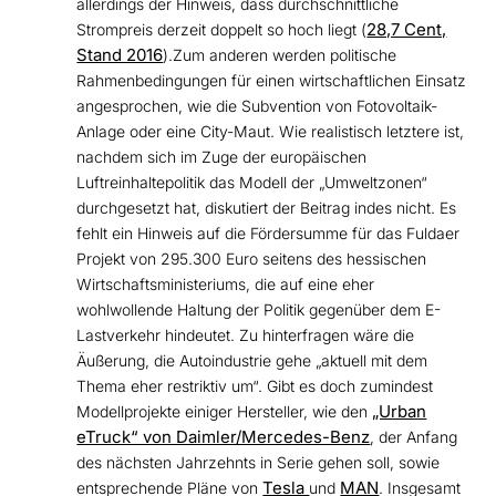
allerdings der Hinweis, dass durchschnittliche
28,7 Cent,
Strompreis derzeit doppelt so hoch liegt (
Stand 2016
).Zum anderen werden politische
Rahmenbedingungen für einen wirtschaftlichen Einsatz
angesprochen, wie die Subvention von Fotovoltaik-
Anlage oder eine City-Maut. Wie realistisch letztere ist,
nachdem sich im Zuge der europäischen
Luftreinhaltepolitik das Modell der „Umweltzonen“
durchgesetzt hat, diskutiert der Beitrag indes nicht. Es
fehlt ein Hinweis auf die Fördersumme für das Fuldaer
Projekt von 295.300 Euro seitens des hessischen
Wirtschaftsministeriums, die auf eine eher
wohlwollende Haltung der Politik gegenüber dem E-
Lastverkehr hindeutet. Zu hinterfragen wäre die
Äußerung, die Autoindustrie gehe „aktuell mit dem
Thema eher restriktiv um“. Gibt es doch zumindest
„Urban
Modellprojekte einiger Hersteller, wie den
eTruck“ von Daimler/Mercedes-Benz
, der Anfang
des nächsten Jahrzehnts in Serie gehen soll, sowie
Tesla
MAN
entsprechende Pläne von
und
. Insgesamt