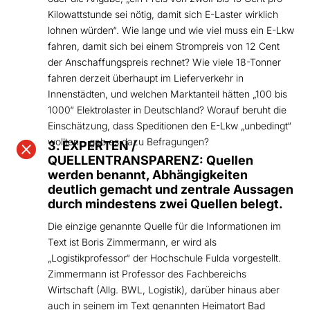
Kilowattstunde sei nötig, damit sich E-Laster wirklich
lohnen würden“. Wie lange und wie viel muss ein E-Lkw
fahren, damit sich bei einem Strompreis von 12 Cent
der Anschaffungspreis rechnet? Wie viele 18-Tonner
fahren derzeit überhaupt im Lieferverkehr in
Innenstädten, und welchen Marktanteil hätten „100 bis
1000“ Elektrolaster in Deutschland? Worauf beruht die
Einschätzung, dass Speditionen den E-Lkw „unbedingt“
wollten – gab es dazu Befragungen?

3. EXPERTEN /
QUELLENTRANSPARENZ: Quellen
werden benannt, Abhängigkeiten
deutlich gemacht und zentrale Aussagen
durch mindestens zwei Quellen belegt.
Die einzige genannte Quelle für die Informationen im
Text ist Boris Zimmermann, er wird als
„Logistikprofessor“ der Hochschule Fulda vorgestellt.
Zimmermann ist Professor des Fachbereichs
Wirtschaft (Allg. BWL, Logistik), darüber hinaus aber
auch in seinem im Text genannten Heimatort Bad