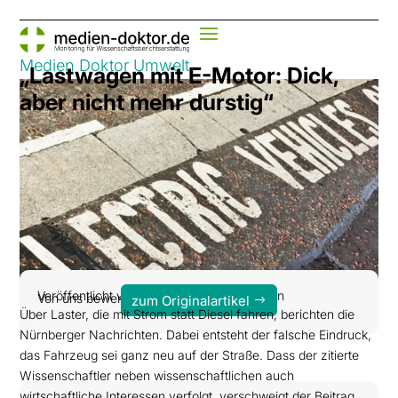
Medien Doktor Umwelt
„Lastwagen mit E-Motor: Dick,
aber nicht mehr durstig“
Veröffentlicht von: Nürnberger Nachrichten
Von uns bewertet am 17. Februar 2017
zum Originalartikel
Über Laster, die mit Strom statt Diesel fahren, berichten die
Nürnberger Nachrichten. Dabei entsteht der falsche Eindruck,
das Fahrzeug sei ganz neu auf der Straße. Dass der zitierte
Wissenschaftler neben wissenschaftlichen auch
wirtschaftliche Interessen verfolgt, verschweigt der Beitrag.