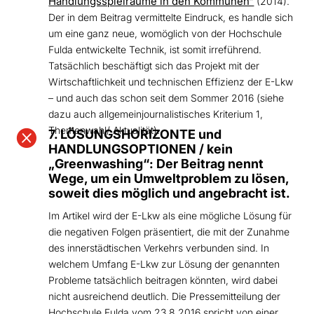
Handlungsspielräume in den Kommunen“
(2014).
Der in dem Beitrag vermittelte Eindruck, es handle sich
um eine ganz neue, womöglich von der Hochschule
Fulda entwickelte Technik, ist somit irreführend.
Tatsächlich beschäftigt sich das Projekt mit der
Wirtschaftlichkeit und technischen Effizienz der E-Lkw
– und auch das schon seit dem Sommer 2016 (siehe
dazu auch allgemeinjournalistisches Kriterium 1,
Themenwahl/ Aktualität).

7. LÖSUNGSHORIZONTE und
HANDLUNGSOPTIONEN / kein
„Greenwashing“: Der Beitrag nennt
Wege, um ein Umweltproblem zu lösen,
soweit dies möglich und angebracht ist.
Im Artikel wird der E-Lkw als eine mögliche Lösung für
die negativen Folgen präsentiert, die mit der Zunahme
des innerstädtischen Verkehrs verbunden sind. In
welchem Umfang E-Lkw zur Lösung der genannten
Probleme tatsächlich beitragen könnten, wird dabei
nicht ausreichend deutlich. Die Pressemitteilung der
Hochschule Fulda vom 23.8.2016 spricht von einer