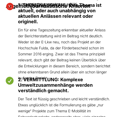
werten wir daher nur „knapp erfüllt“.

1. THEMENAUSWAHL: Das Thema ist
Allgemeinjournalistische Kriterien
aktuell, oder auch unabhängig von
aktuellen Anlässen relevant oder
originell.
Ein für eine Tageszeitung erkennbar aktueller Anlass
der Berichterstattung wird im Beitrag nicht deutlich.
Weder ist der E-Lkw neu, noch das Projekt an der
Hochschule Fulda, da der Förderbescheid schon im
Sommer 2016 erging. Zwar ist das Thema prinzipiell
relevant, doch gibt der Beitrag keinen Überblick über
die Entwicklungen in diesem Bereich, sondern berichtet
ohne erkennbaren Grund allein über ein schon länger
laufendes Projekt.

2. VERMITTLUNG: Komplexe
Umweltzusammenhänge werden
verständlich gemacht.
Der Text ist flüssig geschrieben und leicht verständlich.
Etwas unglücklich ist die Formulierung es gäbe „nur
wenige“ Projekte zum Thema E-Mobilität im
Schwerlastverkehr, andererseits aber „viele einzelne