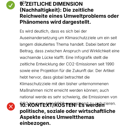
gibt.

9. ZEITLICHE DIMENSION
(Nachhaltigkeit): Die zeitliche
Reichweite eines Umweltproblems oder
Phänomens wird dargestellt.
Es wird deutlich, dass es sich bei der
Auseinandersetzung um Klimaschutzziele um ein seit
langem diskutiertes Thema handelt. Dabei betont der
Beitrag, dass zwischen Anspruch und Wirklichkeit eine
wachsende Lücke klafft. Eine Infografik stellt die
zeitliche Entwicklung der CO2-Emissionen seit 1990
sowie eine Projektion für die Zukunft dar. Der Artikel
hebt hervor, dass global betrachtet die
Klimaschutzziele mit den bisher unternommenen
Maßnahmen nicht erreicht werden können; auch
national werde es sehr schwierig, die Emissionen von
CO2 bis zum Jahr 2020 ausreichend zu reduzieren.

10. KONTEXT/KOSTEN: Es werden
politische, soziale oder wirtschaftliche
Aspekte eines Umweltthemas
einbezogen.