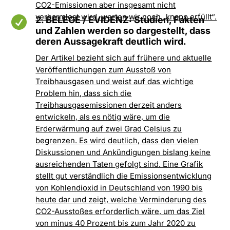
CO2-Emissionen aber insgesamt nicht
verharmlost wird, werten wir noch „knapp erfüllt“.

2. BELEGE / EVIDENZ: Studien, Fakten
und Zahlen werden so dargestellt, dass
deren Aussagekraft deutlich wird.
Der Artikel bezieht sich auf frühere und aktuelle
Veröffentlichungen zum Ausstoß von
Treibhausgasen und weist auf das wichtige
Problem hin, dass sich die
Treibhausgasemissionen derzeit anders
entwickeln, als es nötig wäre, um die
Erderwärmung auf zwei Grad Celsius zu
begrenzen. Es wird deutlich, dass den vielen
Diskussionen und Ankündigungen bislang keine
ausreichenden Taten gefolgt sind. Eine Grafik
stellt gut verständlich die Emissionsentwicklung
von Kohlendioxid in Deutschland von 1990 bis
heute dar und zeigt, welche Verminderung des
CO2-Ausstoßes erforderlich wäre, um das Ziel
von minus 40 Prozent bis zum Jahr 2020 zu