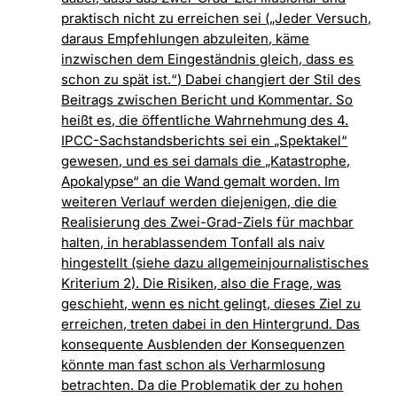
praktisch nicht zu erreichen sei („Jeder Versuch,
daraus Empfehlungen abzuleiten, käme
inzwischen dem Eingeständnis gleich, dass es
schon zu spät ist.“) Dabei changiert der Stil des
Beitrags zwischen Bericht und Kommentar. So
heißt es, die öffentliche Wahrnehmung des 4.
IPCC-Sachstandsberichts sei ein „Spektakel“
gewesen, und es sei damals die „Katastrophe,
Apokalypse“ an die Wand gemalt worden. Im
weiteren Verlauf werden diejenigen, die die
Realisierung des Zwei-Grad-Ziels für machbar
halten, in herablassendem Tonfall als naiv
hingestellt (siehe dazu allgemeinjournalistisches
Kriterium 2). Die Risiken, also die Frage, was
geschieht, wenn es nicht gelingt, dieses Ziel zu
erreichen, treten dabei in den Hintergrund. Das
konsequente Ausblenden der Konsequenzen
könnte man fast schon als Verharmlosung
betrachten. Da die Problematik der zu hohen