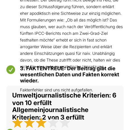
zu dieser Schlussfolgerung führen, sondern erklärt
eher apodiktisch eine Sichtweise zur einzig möglichen.
Mit Formulierungen wie: „Ob all das möglich ist? Das
muss glauben, wer auch nach der Veröffentlichung des
fünften IPCC-Berichts noch am Zwei-Grad-Ziel
festhalten möchte“ erhebt er sich in fast schon
arroganter Weise über die Rezipienten und erklärt
andere Einschätzungen quasi für naiv. Unabhängig
davon, ob die These zutrifft oder nicht, halten wir dies
nicht für eine gute journalistische Umsetzung.

3. FAKTENTREUE: Der Beitrag gibt die
wesentlichen Daten und Fakten korrekt
wieder.
Faktenfehler sind uns nicht aufgefallen.
Umweltjournalistische Kriterien: 6
von 10 erfüllt
Allgemeinjournalistische
Kriterien: 2 von 3 erfüllt