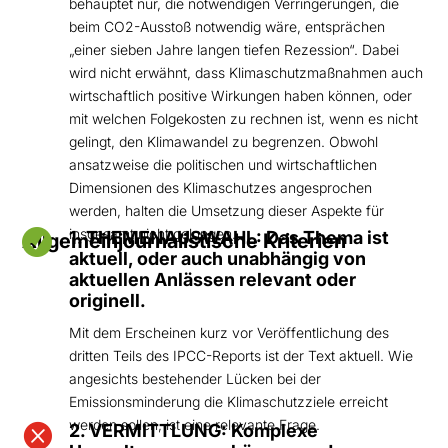
behauptet nur, die notwendigen Verringerungen, die
beim CO2-Ausstoß notwendig wäre, entsprächen
„einer sieben Jahre langen tiefen Rezession“. Dabei
wird nicht erwähnt, dass Klimaschutzmaßnahmen auch
wirtschaftlich positive Wirkungen haben können, oder
mit welchen Folgekosten zu rechnen ist, wenn es nicht
gelingt, den Klimawandel zu begrenzen. Obwohl
ansatzweise die politischen und wirtschaftlichen
Dimensionen des Klimaschutzes angesprochen
werden, halten die Umsetzung dieser Aspekte für
insgesamt nicht gelungen.

1. THEMENAUSWAHL: Das Thema ist
Allgemeinjournalistische Kriterien
aktuell, oder auch unabhängig von
aktuellen Anlässen relevant oder
originell.
Mit dem Erscheinen kurz vor Veröffentlichung des
dritten Teils des IPCC-Reports ist der Text aktuell. Wie
angesichts bestehender Lücken bei der
Emissionsminderung die Klimaschutzziele erreicht
werden sollen, ist eine relevante Frage.

2. VERMITTLUNG: Komplexe