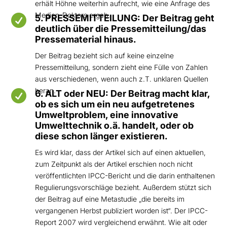
erhält Höhne weiterhin aufrecht, wie eine Anfrage des
Medien-Doktors ergab.

5. PRESSEMITTEILUNG: Der Beitrag geht
deutlich über die Pressemitteilung/das
Pressematerial hinaus.
Der Beitrag bezieht sich auf keine einzelne
Pressemitteilung, sondern zieht eine Fülle von Zahlen
aus verschiedenen, wenn auch z.T. unklaren Quellen
heran.

6. ALT oder NEU: Der Beitrag macht klar,
ob es sich um ein neu aufgetretenes
Umweltproblem, eine innovative
Umwelttechnik o.ä. handelt, oder ob
diese schon länger existieren.
Es wird klar, dass der Artikel sich auf einen aktuellen,
zum Zeitpunkt als der Artikel erschien noch nicht
veröffentlichten IPCC-Bericht und die darin enthaltenen
Regulierungsvorschläge bezieht. Außerdem stützt sich
der Beitrag auf eine Metastudie „die bereits im
vergangenen Herbst publiziert worden ist“. Der IPCC-
Report 2007 wird vergleichend erwähnt. Wie alt oder