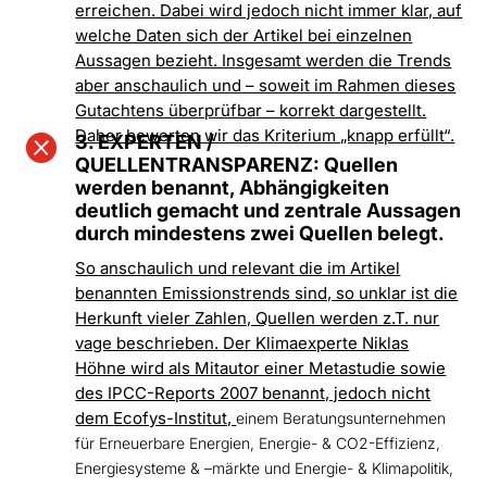
erreichen. Dabei wird jedoch nicht immer klar, auf
welche Daten sich der Artikel bei einzelnen
Aussagen bezieht. Insgesamt werden die Trends
aber anschaulich und – soweit im Rahmen dieses
Gutachtens überprüfbar – korrekt dargestellt.
Daher bewerten wir das Kriterium „knapp erfüllt“.

3. EXPERTEN /
QUELLENTRANSPARENZ: Quellen
werden benannt, Abhängigkeiten
deutlich gemacht und zentrale Aussagen
durch mindestens zwei Quellen belegt.
So anschaulich und relevant die im Artikel
benannten Emissionstrends sind, so unklar ist die
Herkunft vieler Zahlen, Quellen werden z.T. nur
vage beschrieben. Der Klimaexperte Niklas
Höhne wird als Mitautor einer Metastudie sowie
des IPCC-Reports 2007 benannt, jedoch nicht
dem
Ecofys-Institut,
einem Beratungsunternehmen
für Erneuerbare Energien, Energie- & CO2-Effizienz,
Energiesysteme & –märkte und Energie- & Klimapolitik,