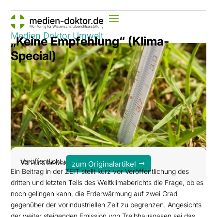
Medien Doktor Umwelt
„Keine Empfehlung“ (Klima-
Special)
Veröffentlicht von: Die Zeit
Von uns bewertet am 6. Mai 2014
zum Originalartikel
Ein Beitrag in der ZEIT stellt kurz vor Veröffentlichung des
dritten und letzten Teils des Weltklimaberichts die Frage, ob es
noch gelingen kann, die Erderwärmung auf zwei Grad
gegenüber der vorindustriellen Zeit zu begrenzen. Angesichts
der weiter steigenden Emission von Treibhausgasen sei das