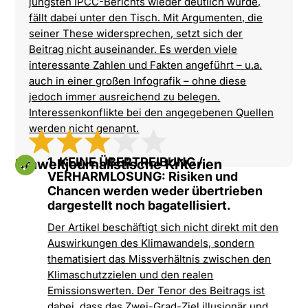
jüngsten IPCC-Berichts wieder deutlich wurde,
fällt dabei unter den Tisch. Mit Argumenten, die
seiner These widersprechen, setzt sich der
Beitrag nicht auseinander. Es werden viele
interessante Zahlen und Fakten angeführt – u.a.
auch in einer großen Infografik – ohne diese
jedoch immer ausreichend zu belegen.
Interessenkonflikte bei den angegebenen Quellen
werden nicht genannt.

1. KEINE ÜBERTREIBUNG /
Umweltjournalistische Kriterien
VERHARMLOSUNG: Risiken und
Chancen werden weder übertrieben
dargestellt noch bagatellisiert.
Der Artikel beschäftigt sich nicht direkt mit den
Auswirkungen des Klimawandels, sondern
thematisiert das Missverhältnis zwischen den
Klimaschutzzielen und den realen
Emissionswerten. Der Tenor des Beitrags ist
dabei, dass das Zwei-Grad-Ziel illusionär und