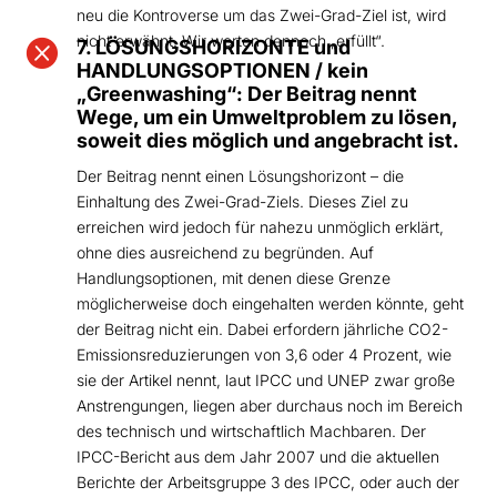
neu die Kontroverse um das Zwei-Grad-Ziel ist, wird
nicht erwähnt. Wir werten dennoch „erfüllt“.

7. LÖSUNGSHORIZONTE und
HANDLUNGSOPTIONEN / kein
„Greenwashing“: Der Beitrag nennt
Wege, um ein Umweltproblem zu lösen,
soweit dies möglich und angebracht ist.
Der Beitrag nennt einen Lösungshorizont – die
Einhaltung des Zwei-Grad-Ziels. Dieses Ziel zu
erreichen wird jedoch für nahezu unmöglich erklärt,
ohne dies ausreichend zu begründen. Auf
Handlungsoptionen, mit denen diese Grenze
möglicherweise doch eingehalten werden könnte, geht
der Beitrag nicht ein. Dabei erfordern jährliche CO2-
Emissionsreduzierungen von 3,6 oder 4 Prozent, wie
sie der Artikel nennt, laut IPCC und UNEP zwar große
Anstrengungen, liegen aber durchaus noch im Bereich
des technisch und wirtschaftlich Machbaren. Der
IPCC-Bericht aus dem Jahr 2007 und die aktuellen
Berichte der Arbeitsgruppe 3 des IPCC, oder auch der