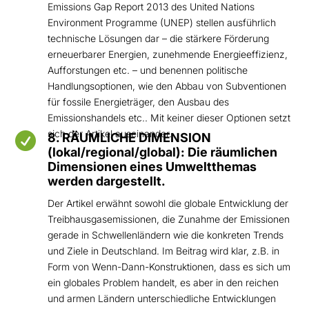
Emissions Gap Report 2013 des United Nations
Environment Programme (UNEP) stellen ausführlich
technische Lösungen dar – die stärkere Förderung
erneuerbarer Energien, zunehmende Energieeffizienz,
Aufforstungen etc. – und benennen politische
Handlungsoptionen, wie den Abbau von Subventionen
für fossile Energieträger, den Ausbau des
Emissionshandels etc.. Mit keiner dieser Optionen setzt
sich der Artikel auseinander.

8. RÄUMLICHE DIMENSION
(lokal/regional/global): Die räumlichen
Dimensionen eines Umweltthemas
werden dargestellt.
Der Artikel erwähnt sowohl die globale Entwicklung der
Treibhausgasemissionen, die Zunahme der Emissionen
gerade in Schwellenländern wie die konkreten Trends
und Ziele in Deutschland. Im Beitrag wird klar, z.B. in
Form von Wenn-Dann-Konstruktionen, dass es sich um
ein globales Problem handelt, es aber in den reichen
und armen Ländern unterschiedliche Entwicklungen