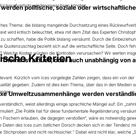
 Rückwurfverbots wieder anwachsen könnten.
erden politische, soziale oder wirtschaftlic
isches Thema: die bislang mangelnde Durchsetzung eines Rückwurfver
ext wird kritisch beleuchtet, etwa mit dem Zitat des Experten Christ
zu schaffen, habe die Politik bislang versäumt. Durch die Einbeziehun
te Quotenzuschlag bezieht sich auf die wirtschaftliche Seite. Doch feh
r? Welche Kosten würden die Kontrollen verursachen? Wir werten insges
ische Kriterien
ema ist aktuell, oder auch unabhängig von ak
relevant. Kürzlich vom Ices vorgelegte Zahlen zeigen, dass ein von de
ktualität gegeben. Zudem ist dies kein Thema, über das in den Medien
ungen.
xe Umweltzusammenhänge werden verständli
erständlich, weist allerdings einige sprachliche Mängel auf: Ein „zahnl
rmuliert „Die Politik hat für diese fundamentale Regeländerung versäu
on Fischern erlauben, die dagegen verstoßen“, wäre es notwendig gewe
Die Daten des Ices zum östlichen Dorsch decken sich in der Tendenz 
 Stichproben sind nicht rechtssicher.“ Dabei wird nicht klar, welche „