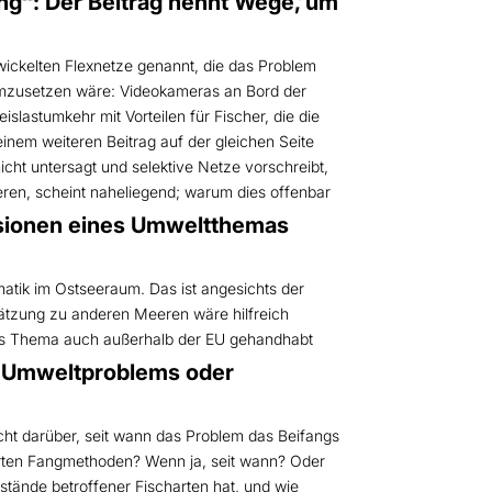
: Der Beitrag nennt Wege, um
ickelten Flexnetze genannt, die das Problem
 umzusetzen wäre: Videokameras an Bord der
lastumkehr mit Vorteilen für Fischer, die die
nem weiteren Beitrag auf der gleichen Seite
cht untersagt und selektive Netze vorschreibt,
ieren, scheint naheliegend; warum dies offenbar
nsionen eines Umweltthemas
atik im Ostseeraum. Das ist angesichts der
chätzung zu anderen Meeren wäre hilfreich
das Thema auch außerhalb der EU gehandhabt
es Umweltproblems oder
icht darüber, seit wann das Problem das Beifangs
sierten Fangmethoden? Wenn ja, seit wann? Oder
stände betroffener Fischarten hat, und wie