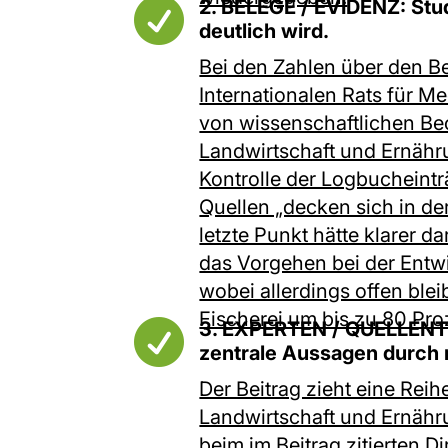

2. BELEGE / EVIDENZ: Stud
deutlich wird.
Bei den Zahlen über den Be
Internationalen Rats für M
von wissenschaftlichen Be
Landwirtschaft und Ernähru
Kontrolle der Logbucheint
Quellen „decken sich in de
letzte Punkt hätte klarer d
das Vorgehen bei der Entwi
wobei allerdings offen blei
Fischerei um bis zu 80 Proz

3. EXPERTEN / QUELLENTR
zentrale Aussagen durch 
Der Beitrag zieht eine Rei
Landwirtschaft und Ernäh
beim im Beitrag zitierten Di