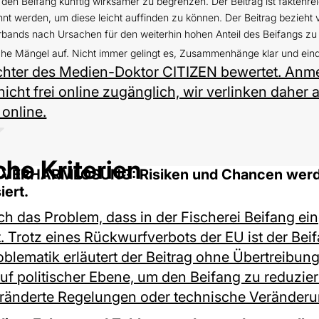
 den Beifang künftig wirksamer zu begrenzen. Der Beitrag ist faktenre
t werden, um diese leicht auffinden zu können. Der Beitrag bezieht v
rbands nach Ursachen für den weiterhin hohen Anteil des Beifangs zu 
liche Mängel auf. Nicht immer gelingt es, Zusammenhänge klar und eind
chter des Medien-Doktor CITIZEN bewertet. Anm
 nicht frei online zugänglich, wir verlinken daher
 online.
che Kriterien
/ VERHARMLOSUNG: Risiken und Chancen werd
iert.
ich das Problem, dass in der Fischerei Beifang e
. Trotz eines Rückwurfverbots der EU ist der Beif
blematik erläutert der Beitrag ohne Übertreibun
auf politischer Ebene, um den Beifang zu reduzie
ränderte Regelungen oder technische Veränderu