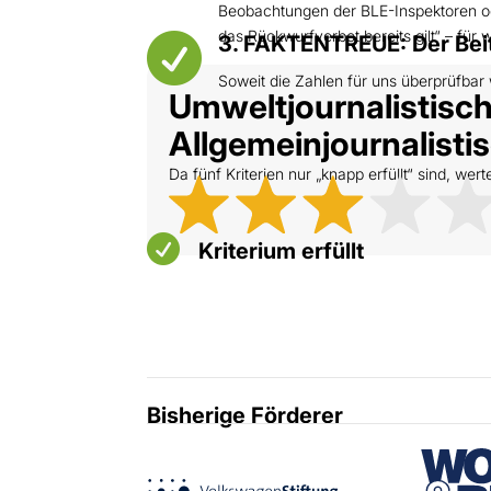
Beobachtungen der BLE-Inspektoren ode
das Rückwurfverbot bereits gilt“ – für 

3. FAKTENTREUE: Der Beitr
Soweit die Zahlen für uns überprüfbar
Umweltjournalistische
Allgemeinjournalistisc
Da fünf Kriterien nur „knapp erfüllt“ sind, wer

Kriterium erfüllt
Bisherige Förderer