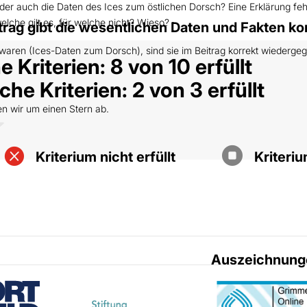
r auch die Daten des Ices zum östlichen Dorsch? Eine Erklärung fehl
welche gilt es, für welche nicht? Wieso?
ag gibt die wesentlichen Daten und Fakten kor
 waren (Ices-Daten zum Dorsch), sind sie im Beitrag korrekt wiederge
 Kriterien: 8 von 10 erfüllt
he Kriterien: 2 von 3 erfüllt
ten wir um einen Stern ab.


Kriterium nicht erfüllt
Kriteri
Auszeichnung