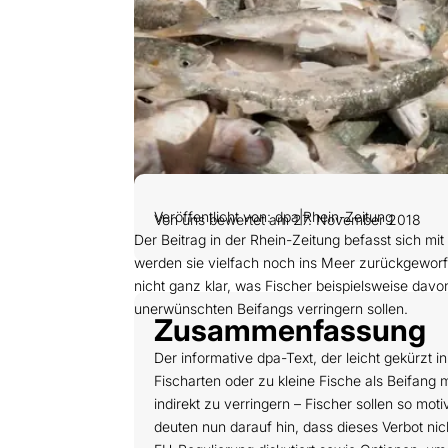
Veröffentlicht von: dpa|Rhein-Zeitung
Von uns bewertet am 27. November 2018
Der Beitrag in der Rhein-Zeitung befasst sich m
werden sie vielfach noch ins Meer zurückgeworfe
nicht ganz klar, was Fischer beispielsweise dav
unerwünschten Beifangs verringern sollen.
Zusammenfassung
Der informative dpa-Text, der leicht gekürzt i
Fischarten oder zu kleine Fische als Beifang
indirekt zu verringern – Fischer sollen so mo
deuten nun darauf hin, dass dieses Verbot nic