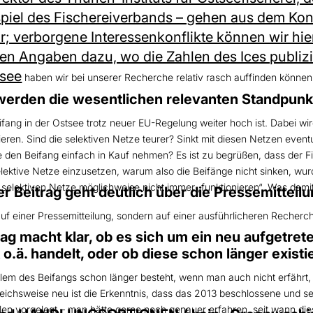
spiel des Fischereiverbands – gehen aus dem Ko
r; verborgene Interessenkonflikte können wir hie
n Angaben dazu, wo die Zahlen des Ices publizie
tsee
haben wir bei unserer Recherche relativ rasch auffinden können,
erden die wesentlichen relevanten Standpunk
ifang in der Ostsee trotz neuer EU-Regelung weiter hoch ist. Dabei wird
ieren. Sind die selektiven Netze teurer? Sinkt mit diesen Netzen even
sie den Beifang einfach in Kauf nehmen? Es ist zu begrüßen, dass der 
ektive Netze einzusetzen, warum also die Beifänge nicht sinken, wurde
 selektiven Netze möglichweise nicht immer „funktionieren“. Was damit 
Beitrag geht deutlich über die Pressemitteilu
ht auf einer Pressemitteilung, sondern auf einer ausführlicheren Reche
rag macht klar, ob es sich um ein neu aufgetr
o.ä. handelt, oder ob diese schon länger existi
oblem des Beifangs schon länger besteht, wenn man auch nicht erfährt
hsweise neu ist die Erkenntnis, dass das 2013 beschlossene und seit
en vorgelegt – man hätte gerne noch genauer erfahren, seit wann dies