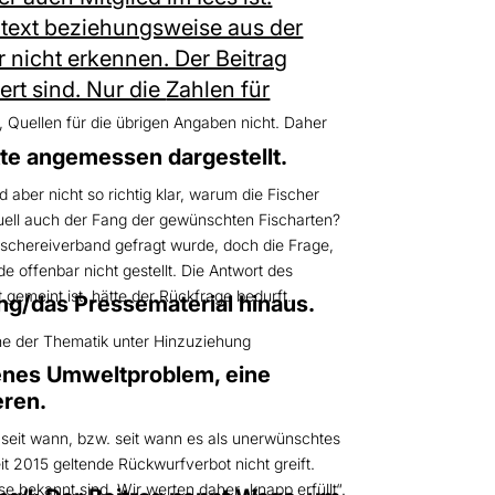
ntext beziehungsweise aus der
r nicht erkennen. Der Beitrag
rt sind. Nur die
Zahlen für
 Quellen für die übrigen Angaben nicht. Daher
te angemessen dargestellt.
 aber nicht so richtig klar, warum die Fischer
tuell auch der Fang der gewünschten Fischarten?
Fischereiverband gefragt wurde, doch die Frage,
 offenbar nicht gestellt. Die Antwort des
gemeint ist, hätte der Rückfrage bedurft.
ng/das Pressematerial hinaus.
rche der Thematik unter Hinzuziehung
etenes Umweltproblem, eine
eren.
, seit wann, bzw. seit wann es als unerwünschtes
 2015 geltende Rückwurfverbot nicht greift.
e bekannt sind. Wir werten daher „knapp erfüllt“.