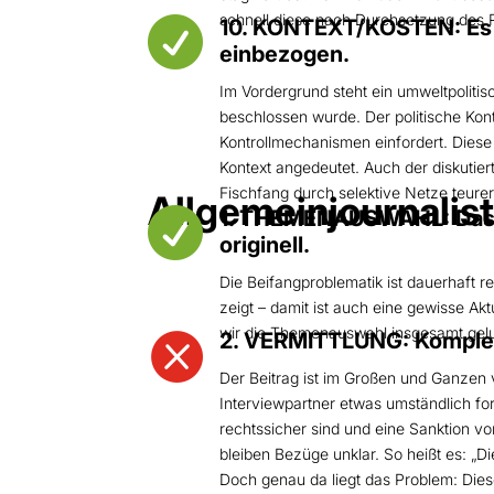
schnell diese nach Durchsetzung des

10. KONTEXT/KOSTEN: Es w
einbezogen.
Im Vordergrund steht ein umweltpolit
beschlossen wurde. Der politische Kont
Kontrollmechanismen einfordert. Diese 
Kontext angedeutet. Auch der diskutier
Fischfang durch selektive Netze teure
Allgemeinjournalist

1. THEMENAUSWAHL: Das Th
originell.
Die Beifangproblematik ist dauerhaft 
zeigt – damit ist auch eine gewisse A
wir die Themenauswahl insgesamt gel

2. VERMITTLUNG: Komple
Der Beitrag ist im Großen und Ganzen v
Interviewpartner etwas umständlich fo
rechtssicher sind und eine Sanktion v
bleiben Bezüge unklar. So heißt es: „
Doch genau da liegt das Problem: Diese