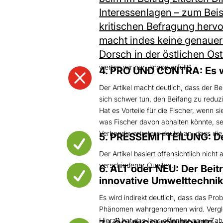
Interessenlagen – zum Bei
kritischen Befragung hervo
macht indes keine genauere
Dorsch in der östlichen Os
werten wir nur „knapp erfüllt“.

4. PRO UND CONTRA: Es w
Der Artikel macht deutlich, dass der Be
sich schwer tun, den Beifang zu reduz
Hat es Vorteile für die Fischer, wenn 
was Fischer davon abhalten könnte, sel
Verbandsvertreters deutet an, dass die

5. PRESSEMITTEILUNG: Der 
Der Artikel basiert offensichtlich nic
verschiedener Quellen.

6. ALT oder NEU: Der Beit
innovative Umwelttechnik 
Es wird indirekt deutlich, dass das Pr
Phänomen wahrgenommen wird. Vergleic
Hierzu hat das Ices offenbar neue Zahl