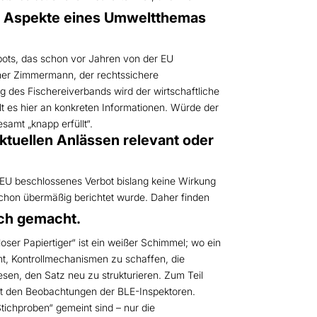
he Aspekte eines Umweltthemas
bots, das schon vor Jahren von der EU
opher Zimmermann, der rechtssichere
g des Fischereiverbands wird der wirtschaftliche
lt es hier an konkreten Informationen. Würde der
amt „knapp erfüllt“.
tuellen Anlässen relevant oder
r EU beschlossenes Verbot bislang keine Wirkung
 schon übermäßig berichtet wurde. Daher finden
ch gemacht.
oser Papiertiger“ ist ein weißer Schimmel; wo ein
mt, Kontrollmechanismen zu schaffen, die
sen, den Satz neu zu strukturieren. Zum Teil
mit den Beobachtungen der BLE-Inspektoren.
Stichproben“ gemeint sind – nur die