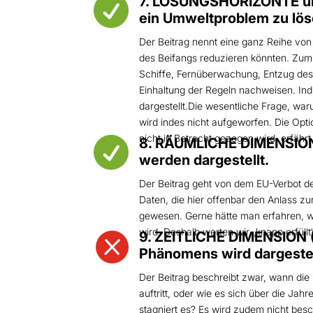

7. LÖSUNGSHORIZONTE un
ein Umweltproblem zu löse
Der Beitrag nennt eine ganz Reihe vo
des Beifangs reduzieren könnten. Zum
Schiffe, Fernüberwachung, Entzug des 
Einhaltung der Regeln nachweisen. Ind
dargestellt.Die wesentliche Frage, war
wird indes nicht aufgeworfen. Die Opti
nicht in Betracht gezogen wird, erfährt

8. RÄUMLICHE DIMENSION (
werden dargestellt.
Der Beitrag geht von dem EU-Verbot de
Daten, die hier offenbar den Anlass zu
gewesen. Gerne hätte man erfahren, 
wird. Deshalb werten wir „knapp erfüllt“

9. ZEITLICHE DIMENSION (
Phänomens wird dargestel
Der Beitrag beschreibt zwar, wann die 
auftritt, oder wie es sich über die Ja
stagniert es? Es wird zudem nicht bes