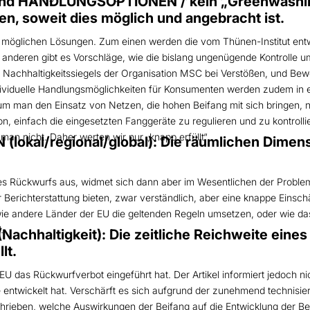
d HANDLUNGSOPTIONEN / kein „Greenwashing“
n, soweit dies möglich und angebracht ist.
n möglichen Lösungen. Zum einen werden die vom Thünen-Institut entw
 anderen gibt es Vorschläge, wie die bislang ungenügende Kontrolle
Nachhaltigkeitssiegels der Organisation MSC bei Verstößen, und Beweis
ividuelle Handlungsmöglichkeiten für Konsumenten werden zudem in ei
um man den Einsatz von Netzen, die hohen Beifang mit sich bringen, ni
on, einfach die eingesetzten Fanggeräte zu regulieren und zu kontroll
 man nicht. Daher werten wir nur „knapp erfüllt“.
lokal/regional/global): Die räumlichen Dime
s Rückwurfs aus, widmet sich dann aber im Wesentlichen der Problem
r Berichterstattung bieten, zwar verständlich, aber eine knappe Eins
wie andere Länder der EU die geltenden Regeln umsetzen, oder wie 
.
Nachhaltigkeit): Die zeitliche Reichweite ein
lt.
EU das Rückwurfverbot eingeführt hat. Der Artikel informiert jedoch n
hre entwickelt hat. Verschärft es sich aufgrund der zunehmend techni
chrieben, welche Auswirkungen der Beifang auf die Entwicklung der Be