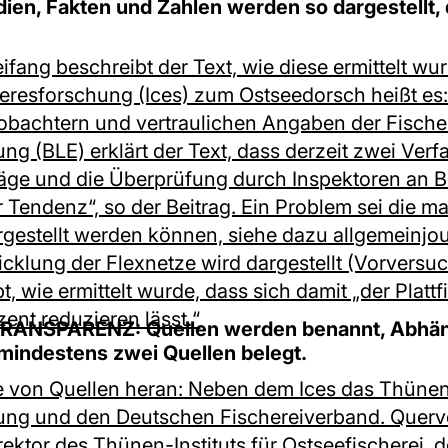
ien, Fakten und Zahlen werden so dargestellt,
ifang beschreibt der Text, wie diese ermittelt w
eeresforschung (Ices) zum Ostseedorsch heißt es
obachtern und vertraulichen Angaben der Fischer
ng (BLE) erklärt der Text, dass derzeit zwei Verf
räge und die Überprüfung durch Inspektoren an B
r Tendenz“, so der Beitrag. Ein Problem sei die m
argestellt werden können, siehe dazu allgemeinjou
cklung der Flexnetze wird dargestellt (Vorvers
bt, wie ermittelt wurde, dass sich damit „der Plat
ent reduzieren lässt.“
ANSPARENZ: Quellen werden benannt, Abhäng
mindestens zwei Quellen belegt.
he von Quellen heran: Neben dem Ices das Thünen-
rung und den Deutschen Fischereiverband. Quer
rektor des Thünen-Instituts für Ostseefischerei, de