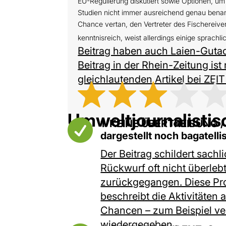
EU-Regulierung diskutiert sowie Optionen, um
Studien nicht immer ausreichend genau benann
Chance vertan, den Vertreter des Fischereive
kenntnisreich, weist allerdings einige sprach
Beitrag haben auch Laien-Guta
Beitrag in der Rhein-Zeitung ist
gleichlautenden Artikel bei ZEIT
Umweltjournalistis

1. KEINE ÜBERTREIBUNG 
dargestellt noch bagatellis
Der Beitrag schildert sachl
Rückwurf oft nicht überlebt
zurückgegangen. Diese Pro
beschreibt die Aktivitäten 
Chancen – zum Beispiel ve
wiedergegeben.