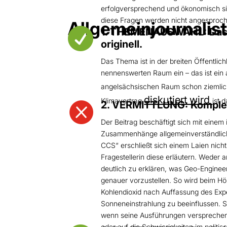
erfolgversprechend und ökonomisch s
diese Fragen werden nicht angesprochen
Allgemeinjournalist

1. THEMENAUSWAHL: Das Th
originell.
Das Thema ist in der breiten Öffentlic
nennenswerten Raum ein – das ist ein a
angelsächsischen Raum schon ziemlich 
diskutiert wird
Klimavertrag
ist 

2. VERMITTLUNG: Komple
Der Beitrag beschäftigt sich mit einem 
Zusammenhänge allgemeinverständlich 
CCS“ erschließt sich einem Laien nicht
Fragestellerin diese erläutern. Weder 
deutlich zu erklären, was Geo-Enginee
genauer vorzustellen. So wird beim Hö
Kohlendioxid nach Auffassung des Exper
Sonneneinstrahlung zu beeinflussen. St
wenn seine Ausführungen versprechen,
oder auf die Schwierigkeiten im politis