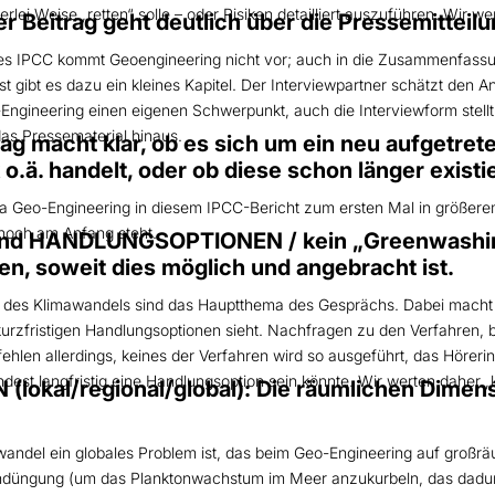
lei Weise „retten“ solle – oder Risiken detailliert auszuführen. Wir wer
Beitrag geht deutlich über die Pressemitteilu
des IPCC kommt Geoengineering nicht vor; auch in die Zusammenfassung
gibt es dazu ein kleines Kapitel. Der Interviewpartner schätzt den A
ngineering einen eigenen Schwerpunkt, auch die Interviewform stellt e
das Pressematerial hinaus.
rag macht klar, ob es sich um ein neu aufgetr
o.ä. handelt, oder ob diese schon länger existi
ma Geo-Engineering in diesem IPCC-Bericht zum ersten Mal in größere
 noch am Anfang steht.
d HANDLUNGSOPTIONEN / kein „Greenwashing“
n, soweit dies möglich und angebracht ist.
 des Klimawandels sind das Hauptthema des Gesprächs. Dabei macht 
kurzfristigen Handlungsoptionen sieht. Nachfragen zu den Verfahren, b
ehlen allerdings, keines der Verfahren wird so ausgeführt, das Hörer
st langfristig eine Handlungsoption sein könnte. Wir werten daher „kn
lokal/regional/global): Die räumlichen Dime
mawandel ein globales Problem ist, das beim Geo-Engineering auf gro
üngung (um das Planktonwachstum im Meer anzukurbeln, das dadurch