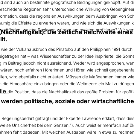
und sind auch an bestimmte geografische Bedingungen geknüpft. Auf di
verschiedene Regionen sehr unterschiedliche Wirkung von Geoengineer
 Information, dass die regionalen Auswirkungen beim Ausbringen von Sc
äumig die Effekte zu erwarten wären, und wie sich die Auswirkungen 
ttfinden, welche Regionen würden am meisten profitieren? Wir werten
Nachhaltigkeit): Die zeitliche Reichweite ein
lt.
wie der Vulkanausbruch des Pinatubo auf den Philippinen 1991 durch 
getragen hat – was Wissenschaftler zu der Idee inspirierte, die Sonn
ezug im Beitrag jedoch nicht ausreichend. Weder wird angesprochen,
if wären, noch erfahren Hörerinnen und Hörer, wie schnell gegebenenfa
ollen, wird ebenfalls nicht erläutert: Müssen die Maßnahmen immer w
in die Atmosphäre einzubringen oder die Weltmeere ein Mal zu düngen,
lle
die Position, dass die Nachhaltigkeit das größte Problem für großfl
erden politische, soziale oder wirtschaftlic
 Regelungsbedarf gefragt und der Experte Lawrence erklärt, dass dies
ise Unsicherheit bei dem Ganzen.“). Auch weist er mehrfach auf öko
en fehlt dagegen: Mit welchen Ausgaben wäre in etwa zu rechnen? W