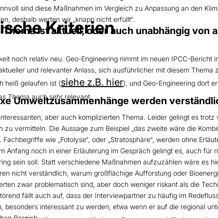
innvoll sind diese Maßnahmen im Vergleich zu Anpassung an den Kli
, deshalb werten wir „knapp nicht erfüllt“.
ische Kriterien
ema ist aktuell, oder auch unabhängig von ak
hkeit noch relativ neu. Geo-Engineering nimmt im neuen IPCC-Bericht 
ktueller und relevanter Anlass, sich ausführlicher mit diesem Thema 
siehe z.B. hier
heiß gelaufen ist (
), und Geo-Engineering dort er
das Thema auch sehr relevant.
xe Umweltzusammenhänge werden verständli
interessanten, aber auch komplizierten Thema. Leider gelingt es trotz v
zu vermitteln. Die Aussage zum Beispiel „das zweite wäre die Kombi
. Fachbegriffe wie „Fotolyse“, oder „Stratosphäre“, werden ohne Erläu
am Anfang noch in einer Erläuterung im Gespräch gelingt es, auch für 
ring sein soll. Statt verschiedene Maßnahmen aufzuzählen wäre es hier
ren nicht verständlich, warum großflächige Aufforstung oder Bioenerg
ten zwar problematisch sind, aber doch weniger riskant als die Techno
örend fällt auch auf, dass der Interviewpartner zu häufig im Redeflus
 besonders interessant zu werden, etwa wenn er auf die regional u
chen Bereich.