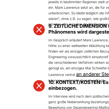
jeweils in bestimmten Regionen statt 
ein. Mark Lawrence setzt an, die für 
unterbrochen. So bleibt lediglich die
wären“, ohne z.B. zu sagen, wie großr
könnten. Wo müssten die Maßnahmen sta

9. ZEITLICHE DIMENSION (
Phänomens wird dargestel
Im Gespräch erläutert Mark Lawrence, 
Höhe zu einer weltweiten Abkühlung bei
finden wir als einzigen zeitlichen B
Engineering voraussichtlich einsatzre
die verschiedenen Verfahren wirken s
genügt es, ein einziges Mal Schwefel 
an anderer Ste
Lawrence vertrat
Interview wird nicht danach gefragt.

10. KONTEXT/KOSTEN: Es w
einbezogen.
Im Interview wird nach dem politischen
ganz große Nebenwirkung beziehungswe
Bewertung von Geoengineering-Maßnahm