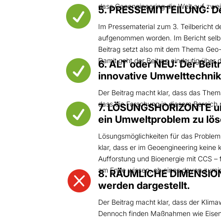
dass Geoengineering die Welt auf zweier

5. PRESSEMITTEILUNG: Der 
Im Pressematerial zum 3. Teilbericht 
aufgenommen worden. Im Bericht selbst 
Beitrag setzt also mit dem Thema Geo-E
Damit geht der Beitrag eindeutig über 

6. ALT oder NEU: Der Beit
innovative Umwelttechnik 
Der Beitrag macht klar, dass das The
dass die Forschung in diesem Bereich

7. LÖSUNGSHORIZONTE un
ein Umweltproblem zu löse
Lösungsmöglichkeiten für das Problem
klar, dass er im Geoengineering keine 
Aufforstung und Bioenergie mit CCS – f
am Ende wissen, ob eines davon zuminde

8. RÄUMLICHE DIMENSION (
werden dargestellt.
Der Beitrag macht klar, dass der Kli
Dennoch finden Maßnahmen wie Eisend