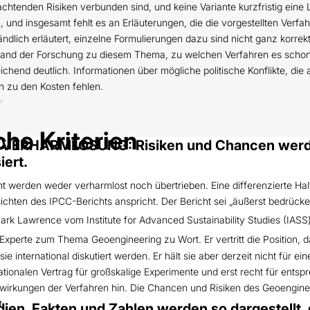
eachtenden Risiken verbunden sind, und keine Variante kurzfristig eine
 und insgesamt fehlt es an Erläuterungen, die die vorgestellten Verf
ständlich erläutert, einzelne Formulierungen dazu sind nicht ganz korr
 Stand der Forschung zu diesem Thema, zu welchen Verfahren es sch
reichend deutlich. Informationen über mögliche politische Konflikte, d
n zu den Kosten fehlen.
che Kriterien
/ VERHARMLOSUNG: Risiken und Chancen werd
iert.
 werden weder verharmlost noch übertrieben. Eine differenzierte Haltu
sichten des IPCC-Berichts anspricht. Der Bericht sei „äußerst bedrück
ark Lawrence vom Institute for Advanced Sustainability Studies (IASS
Experte zum Thema Geoengineering zu Wort. Er vertritt die Position,
 international diskutiert werden. Er hält sie aber derzeit nicht für ei
nationalen Vertrag für großskalige Experimente und erst recht für e
irkungen der Verfahren hin. Die Chancen und Risiken des Geoengineer
t.
ien, Fakten und Zahlen werden so dargestellt,