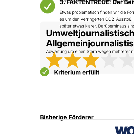

3. FAKTENTREUE: Der Beitr
Etwas problematisch finden wir die For
es um den verringerten CO2-Ausstoß, g
später etwas klarer. Darüberhinaus sind
Umweltjournalistische
Allgemeinjournalistisc
Abwertung um einen Stern wegen mehrerer nur 

Kriterium erfüllt
Bisherige Förderer