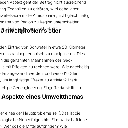
esen Aspekt geht der Beitrag nicht ausreichend
ing-Techniken zu erklären, wird dabei aber
hwefelsäure in die Atmosphäre „nicht gleichmäßig
konkret von Region zu Region unterscheiden
 deshalb „knapp nicht erfüllt“.
es Umweltproblems oder
den Eintrag von Schwefel in etwa 20 Kilometer
eneinstrahlung technisch zu manipulieren. Dies
 wann die genannten Maßnahmen des Geo-
lls mit Effekten zu rechnen wäre. Wie nachhaltig
ieder angewandt werden, und wie oft? Oder
 um langfristige Effekte zu erzielen? Mark
ächige Geoengineering-Eingriffe darstellt. Im
he Aspekte eines Umweltthemas
er eines der Hauptprobleme sei („Das ist die
logische Nebenfolgen hin. Eine wirtschaftliche
er soll die Mittel aufbringen? Wie