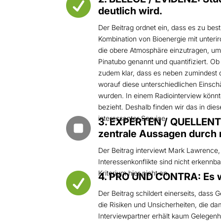

deutlich wird.
Der Beitrag ordnet ein, dass es zu be
Kombination von Bioenergie mit unter
die obere Atmosphäre einzutragen, um
Pinatubo genannt und quantifiziert. Ob 
zudem klar, dass es neben zumindest di
worauf diese unterschiedlichen Einsch
wurden. In einem Radiointerview könnt
bezieht. Deshalb finden wir das in die
interessanter Service.

3. EXPERTEN / QUELLENTR
zentrale Aussagen durch 
Der Beitrag interviewt Mark Lawrence,
Interessenkonflikte sind nicht erkenn
Kriterium hier nicht an.

4. PRO UND CONTRA: Es w
Der Beitrag schildert einerseits, dass
die Risiken und Unsicherheiten, die d
Interviewpartner erhält kaum Gelegenhei