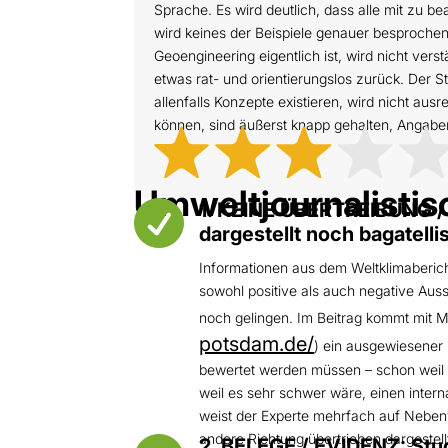
Sprache. Es wird deutlich, dass alle mit zu b
wird keines der Beispiele genauer besprochen,
Geoengineering eigentlich ist, wird nicht ver
etwas rat- und orientierungslos zurück. Der
allenfalls Konzepte existieren, wird nicht aus
können, sind äußerst knapp gehalten, Angabe
Umweltjournalistis

1. KEINE ÜBERTREIBUNG 
dargestellt noch bagatellis
Informationen aus dem Weltklimabericht
sowohl positive als auch negative Aus
noch gelingen. Im Beitrag kommt mit M
potsdam.de/
) ein ausgewiesener 
bewertet werden müssen – schon weil sie
weil es sehr schwer wäre, einen inter
weist der Experte mehrfach auf Nebenw
andere Richtung übertrieben dargestell
2. BELEGE / EVIDENZ: Stud