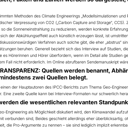
stimmten Methoden des Climate Engineerings „Modellsimulationen und P
irdischer Verpressung von CO2 („Carbon Capture and Storage“, CCS). 
 so die Sonneneinstrahlung zu reduzieren, werden konkrete Erfahr
sich der Abkühlungseffekt auch künstlich erzeugen lässt, ist umstritte
skussionswürdigen Verfahren auch solche gibt, die eher „abstrus“ sind.
ätzungen beruhen. Generell bezieht sich das Interview auf Studien, 
e es Hörerinnen und Hörer überfordern, wenn im Detail alle Studien ge
sem Fall nicht erforderlich. Im Online abrufbaren Sendemanuskript wär
ANSPARENZ: Quellen werden benannt, Abhäng
mindestens zwei Quellen belegt.
 einen der Hauptautoren des IPCC-Berichts zum Thema Geo-Engineering
bar. Eine zweite Quelle kann bei Interview-Formaten nur schwerlich h
erden die wesentlichen relevanten Standpunk
 Geo-Engineering als Möglichkeit diskutiert wird, den Klimawandel auf
amit verbunden sind, Beides geschieht allerdings eher überblicksartig
t, die Pro-Argumente zu nennen – sie sind lediglich implizit erkennbar,