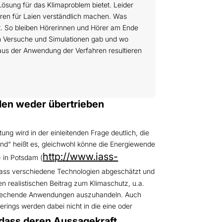
 Lösung für das Klimaproblem bietet. Leider
ahren für Laien verständlich machen. Was
ekt. So bleiben Hörerinnen und Hörer am Ende
on Versuche und Simulationen gab und wo
ie aus der Anwendung der Verfahren resultieren
en weder übertrieben
ng wird in der einleitenden Frage deutlich, die
end“ heißt es, gleichwohl könne die Energiewende
http://www.iass-
) in Potsdam (
 dass verschiedene Technologien abgeschätzt und
nen realistischen Beitrag zum Klimaschutz, u.a.
ntsprechende Anwendungen auszuhandeln. Auch
ings werden dabei nicht in die eine oder
 dass deren Aussagekraft