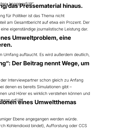
ten „knapp erfüllt“.
ng/das Pressematerial hinaus.
 für Politiker ist das Thema nicht
nteil am Gesamtbericht auf etwa ein Prozent. Der
ine eigenständige journalistische Leistung dar.
etenes Umweltproblem, eine
eren.
m Umfang auftaucht. Es wird außerdem deutlich,
: Der Beitrag nennt Wege, um
der Interviewpartner schon gleich zu Anfang
ei denen es bereits Simulationen gibt –
innen und Hörer es wirklich verstehen können und
app erfüllt“.
nsionen eines Umweltthemas
ßräumiger Ebene angegangen werden würde.
 Kohlendioxid bindet), Aufforstung oder CCS