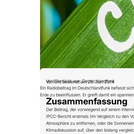
Veröffentlicht von: Deutschlandfunk
Von uns bewertet am 25. Juni 2014
Ein Radiobeitrag im Deutschlandfunk befasst sic
Erde zu beeinflussen. Er greift damit ein spann
Zusammenfassung
Der Beitrag, der vorwiegend auf einem Interv
IPCC-Bericht erstmals (im Vergleich zu den Vo
Atmosphäre zu entfernen, oder die Sonneneins
Klimadiskussion auf, über den bislang vergle