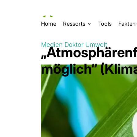
Home
Ressorts
Tools
Fakten
Medien Doktor Umwelt
„Atmosphärenfo
möglich“ (Klim